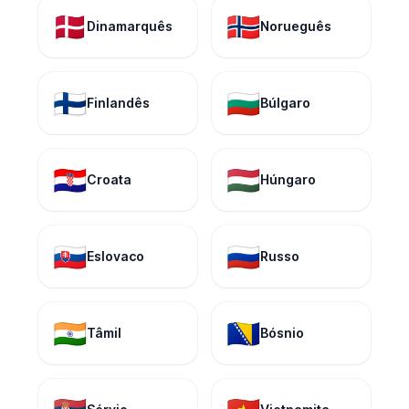
🇩🇰
🇳🇴
Dinamarquês
Norueguês
🇫🇮
🇧🇬
Finlandês
Búlgaro
🇭🇷
🇭🇺
Croata
Húngaro
🇸🇰
🇷🇺
Eslovaco
Russo
🇮🇳
🇧🇦
Tâmil
Bósnio