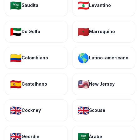
🇸🇦
🇱🇧
Saudita
Levantino
🇦🇪
🇲🇦
Do Golfo
Marroquino
🇨🇴
🌎
Colombiano
Latino-americano
🇪🇸
🇺🇸
Castelhano
New Jersey
🇬🇧
🇬🇧
Cockney
Scouse
🇬🇧
🇸🇦
Geordie
Árabe