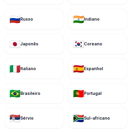
🇷🇺
🇮🇳
Russo
Indiano
🇯🇵
🇰🇷
Japonês
Coreano
🇮🇹
🇪🇸
Italiano
Espanhol
🇧🇷
🇵🇹
Brasileiro
Portugal
🇷🇸
🇿🇦
Sérvio
Sul-africano