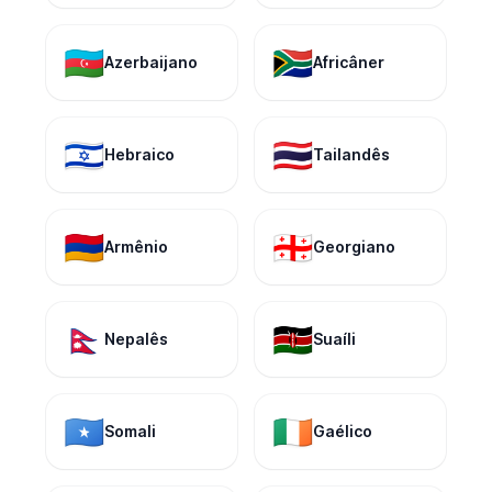
🇦🇿
🇿🇦
Azerbaijano
Africâner
🇮🇱
🇹🇭
Hebraico
Tailandês
🇦🇲
🇬🇪
Armênio
Georgiano
🇳🇵
🇰🇪
Nepalês
Suaíli
🇸🇴
🇮🇪
Somali
Gaélico