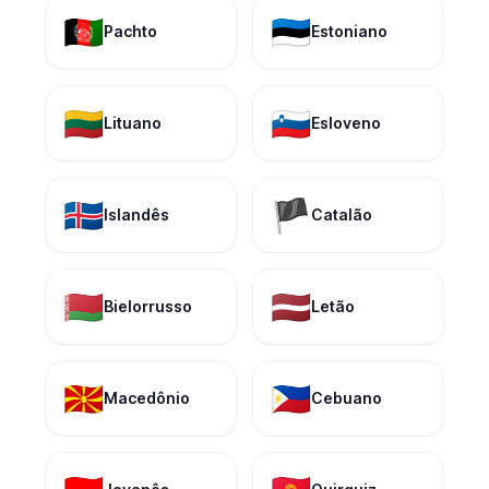
🇦🇫
🇪🇪
Pachto
Estoniano
🇱🇹
🇸🇮
Lituano
Esloveno
🇮🇸
🏴
Islandês
Catalão
🇧🇾
🇱🇻
Bielorrusso
Letão
🇲🇰
🇵🇭
Macedônio
Cebuano