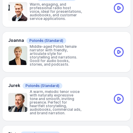
Warm, engaging, and
professional radio host
voice, ideal for presentations,
audiobooks, and customer
service applications.
Joanna
Polonês
(Standard)
Middle-aged Polish female
narrator with friendly,
articulate style for
storytelling and narrations.
Good for audio books,
stories, and podcasts.
Jurek
Polonês
(Standard)
A warm, melodic tenor voice
with naturally expressive
tone and smooth, inviting
presence. Perfect for
heartfelt storytelling,
audiobooks, commercial ads,
and brand narration.