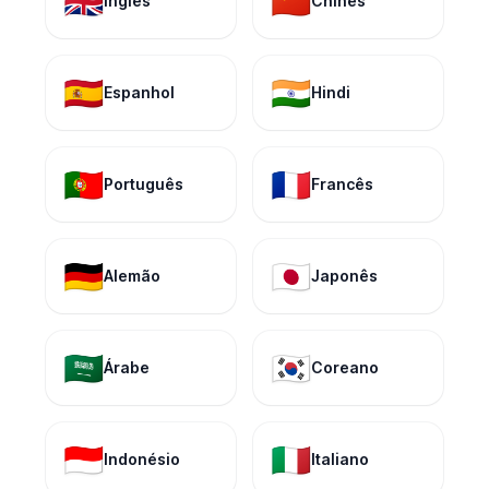
🇬🇧
🇨🇳
Inglês
Chinês
🇪🇸
🇮🇳
Espanhol
Hindi
🇵🇹
🇫🇷
Português
Francês
🇩🇪
🇯🇵
Alemão
Japonês
🇸🇦
🇰🇷
Árabe
Coreano
🇮🇩
🇮🇹
Indonésio
Italiano