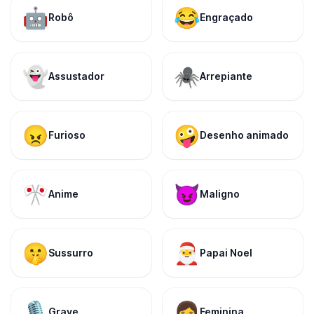
🤖
😂
Robô
Engraçado
👻
🕷️
Assustador
Arrepiante
😠
🤪
Furioso
Desenho animado
🎌
😈
Anime
Maligno
🤫
🎅
Sussurro
Papai Noel
🎙️
👩
Grave
Feminina