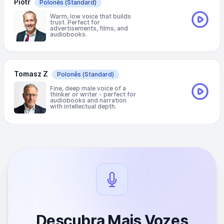
Piotr
Polonês
(Standard)
Warm, low voice that builds
trust. Perfect for
advertisements, films, and
audiobooks.
Tomasz Z
Polonês
(Standard)
Fine, deep male voice of a
thinker or writer - perfect for
audiobooks and narration
with intellectual depth.
Descubra Mais Vozes