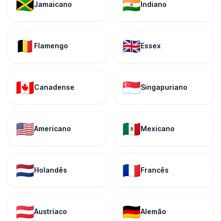
🇯🇲
🇮🇳
Jamaicano
Indiano
🇧🇪
🇬🇧
Flamengo
Essex
🇨🇦
🇸🇬
Canadense
Singapuriano
🇺🇸
🇲🇽
Americano
Mexicano
🇳🇱
🇫🇷
Holandês
Francês
🇦🇹
🇩🇪
Austríaco
Alemão