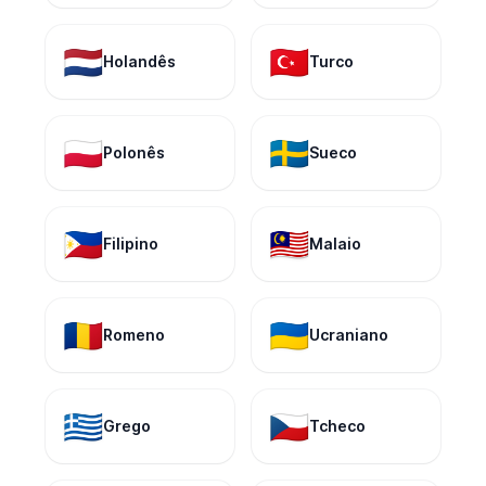
🇳🇱
🇹🇷
Holandês
Turco
🇵🇱
🇸🇪
Polonês
Sueco
🇵🇭
🇲🇾
Filipino
Malaio
🇷🇴
🇺🇦
Romeno
Ucraniano
🇬🇷
🇨🇿
Grego
Tcheco