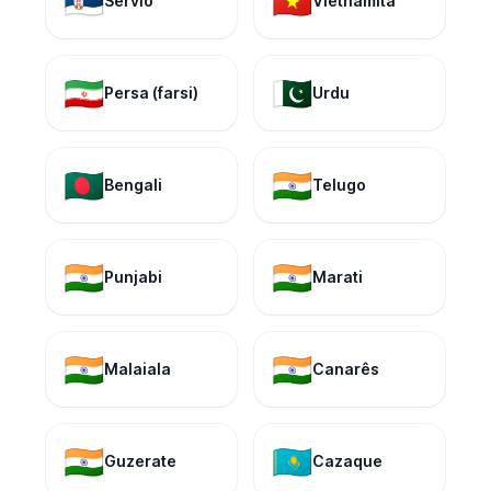
🇷🇸
🇻🇳
Sérvio
Vietnamita
🇮🇷
🇵🇰
Persa (farsi)
Urdu
🇧🇩
🇮🇳
Bengali
Telugo
🇮🇳
🇮🇳
Punjabi
Marati
🇮🇳
🇮🇳
Malaiala
Canarês
🇮🇳
🇰🇿
Guzerate
Cazaque