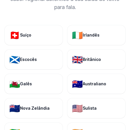
para fala.
🇨🇭
🇮🇪
Suíço
Irlandês
🏴󠁧󠁢󠁳󠁣󠁴󠁿
🇬🇧
Escocês
Britânico
🏴󠁧󠁢󠁷󠁬󠁳󠁿
🇦🇺
Galês
Australiano
🇳🇿
🇺🇸
Nova Zelândia
Sulista