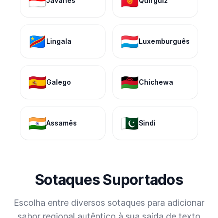
🇮🇩
🇰🇬
Javanês
Quirguiz
🇨🇩
🇱🇺
Lingala
Luxemburguês
🇪🇸
🇲🇼
Galego
Chichewa
🇮🇳
🇵🇰
Assamês
Sindi
Sotaques Suportados
Escolha entre diversos sotaques para adicionar
sabor regional autêntico à sua saída de texto