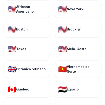
Africano-
🇺🇸
🇺🇸
Nova York
Americano
🇺🇸
🇺🇸
Boston
Brooklyn
🇺🇸
🇺🇸
Texas
Meio-Oeste
Vietnamita do
🇬🇧
🇻🇳
Britânico refinado
Norte
🇨🇦
🇪🇬
Quebec
Egípcio