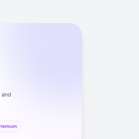
s and
Premium