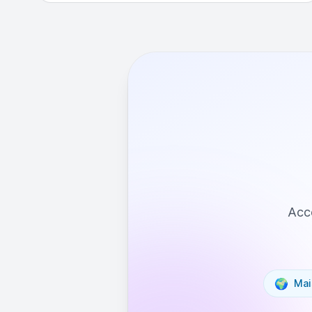
Acce
🌍
Mai