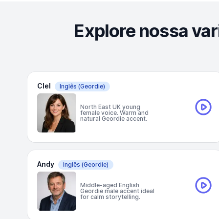
Explore nossa var
Clel
Inglês
(Geordie)
North East UK young
female voice. Warm and
natural Geordie accent.
Andy
Inglês
(Geordie)
Middle-aged English
Geordie male accent ideal
for calm storytelling.