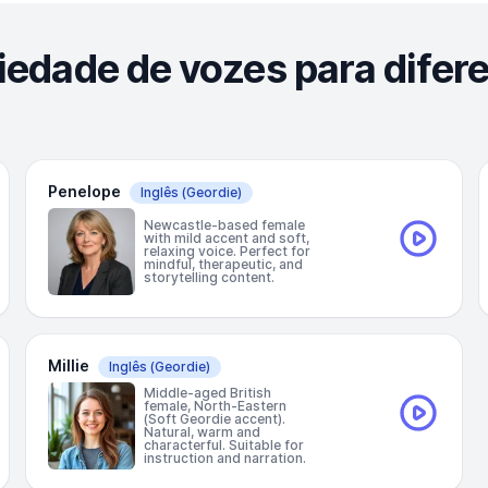
iedade de vozes para difer
Penelope
Inglês
(Geordie)
Newcastle-based female
with mild accent and soft,
relaxing voice. Perfect for
mindful, therapeutic, and
storytelling content.
Millie
Inglês
(Geordie)
Middle-aged British
female, North-Eastern
(Soft Geordie accent).
Natural, warm and
characterful. Suitable for
instruction and narration.