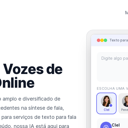
Texto para
e
Vozes de
Online
ESCOLHA UMA 
 amplo e diversificado de
edentes na síntese de fala,
Clel
Pene
para serviços de texto para fala
Clel
teúdo, nossa IA está aqui para