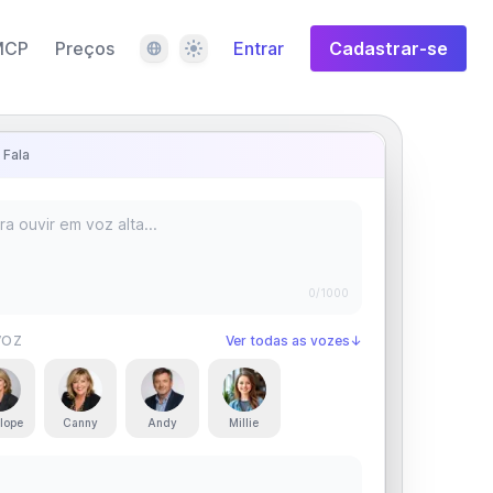
Idioma
Tema
MCP
Preços
Entrar
Cadastrar-se
 Fala
0
/1000
VOZ
Ver todas as vozes
↓
lope
Canny
Andy
Millie