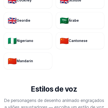
🇬🇧
🇬🇧
Cockney
Scouse
🇬🇧
🇸🇦
Geordie
Árabe
🇳🇬
🇨🇳
Nigeriano
Cantonese
🇨🇳
Mandarin
Estilos de voz
De personagens de desenho animado engraçados
a vilões assustadores — escolha um estilo de voz