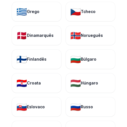
🇬🇷
🇨🇿
Grego
Tcheco
🇩🇰
🇳🇴
Dinamarquês
Norueguês
🇫🇮
🇧🇬
Finlandês
Búlgaro
🇭🇷
🇭🇺
Croata
Húngaro
🇸🇰
🇷🇺
Eslovaco
Russo