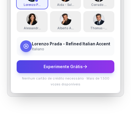
Lorenzo Prada - Refined Italian Accent
Aida - Sultry, Deep and Silky
Corrado Noventa - Mature
Alessandra - Elegant and Versatile
Alberto Arte - Bright and Expressive
Thomas - Friendly, Decisi
Lorenzo Prada - Refined Italian Accent
Italiano
Experimente Grátis
Nenhum cartão de crédito necessário
·
Mais de 1.500
vozes disponíveis