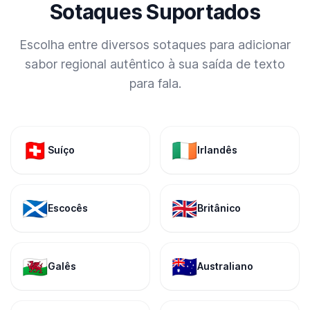
Sotaques Suportados
Escolha entre diversos sotaques para adicionar
sabor regional autêntico à sua saída de texto
para fala.
🇨🇭
🇮🇪
Suíço
Irlandês
🏴󠁧󠁢󠁳󠁣󠁴󠁿
🇬🇧
Escocês
Britânico
🏴󠁧󠁢󠁷󠁬󠁳󠁿
🇦🇺
Galês
Australiano