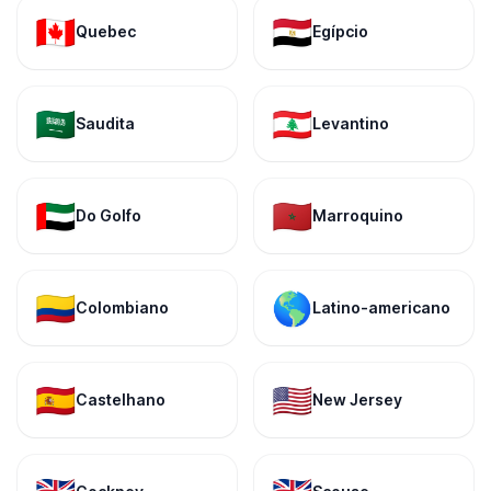
🇨🇦
🇪🇬
Quebec
Egípcio
🇸🇦
🇱🇧
Saudita
Levantino
🇦🇪
🇲🇦
Do Golfo
Marroquino
🇨🇴
🌎
Colombiano
Latino-americano
🇪🇸
🇺🇸
Castelhano
New Jersey