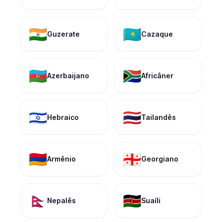
🇮🇳
🇰🇿
Guzerate
Cazaque
🇦🇿
🇿🇦
Azerbaijano
Africâner
🇮🇱
🇹🇭
Hebraico
Tailandês
🇦🇲
🇬🇪
Armênio
Georgiano
🇳🇵
🇰🇪
Nepalês
Suaíli