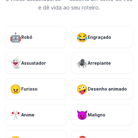
e dê vida ao seu roteiro.
🤖
😂
Robô
Engraçado
👻
🕷️
Assustador
Arrepiante
😠
🤪
Furioso
Desenho animado
🎌
😈
Anime
Maligno