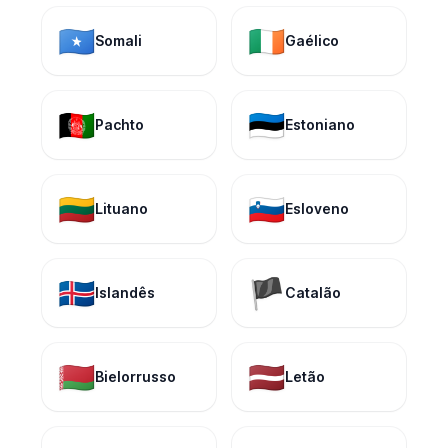
🇸🇴
🇮🇪
Somali
Gaélico
🇦🇫
🇪🇪
Pachto
Estoniano
🇱🇹
🇸🇮
Lituano
Esloveno
🇮🇸
🏴
Islandês
Catalão
🇧🇾
🇱🇻
Bielorrusso
Letão