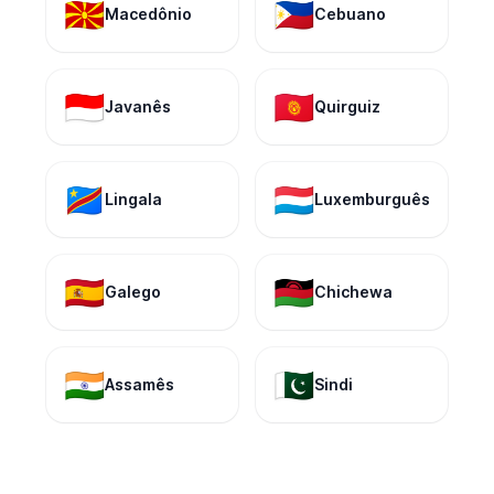
🇲🇰
🇵🇭
Macedônio
Cebuano
🇮🇩
🇰🇬
Javanês
Quirguiz
🇨🇩
🇱🇺
Lingala
Luxemburguês
🇪🇸
🇲🇼
Galego
Chichewa
🇮🇳
🇵🇰
Assamês
Sindi