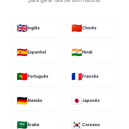
para gerar fala de som natural.
🇬🇧
🇨🇳
Inglês
Chinês
🇪🇸
🇮🇳
Espanhol
Hindi
🇵🇹
🇫🇷
Português
Francês
🇩🇪
🇯🇵
Alemão
Japonês
🇸🇦
🇰🇷
Árabe
Coreano