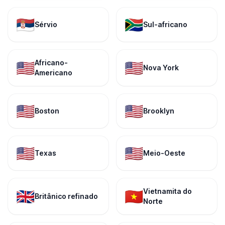
🇷🇸
🇿🇦
Sérvio
Sul-africano
Africano-
🇺🇸
🇺🇸
Nova York
Americano
🇺🇸
🇺🇸
Boston
Brooklyn
🇺🇸
🇺🇸
Texas
Meio-Oeste
Vietnamita do
🇬🇧
🇻🇳
Britânico refinado
Norte