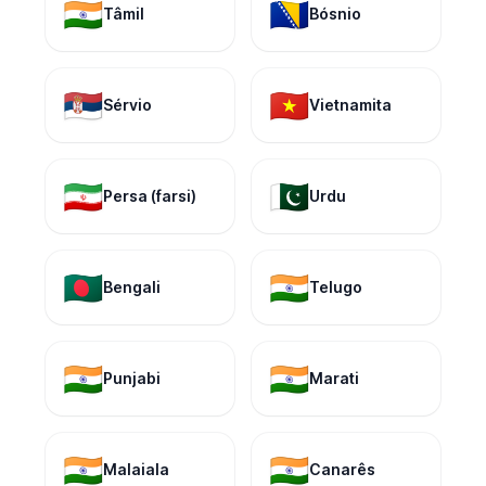
🇮🇳
🇧🇦
Tâmil
Bósnio
🇷🇸
🇻🇳
Sérvio
Vietnamita
🇮🇷
🇵🇰
Persa (farsi)
Urdu
🇧🇩
🇮🇳
Bengali
Telugo
🇮🇳
🇮🇳
Punjabi
Marati
🇮🇳
🇮🇳
Malaiala
Canarês