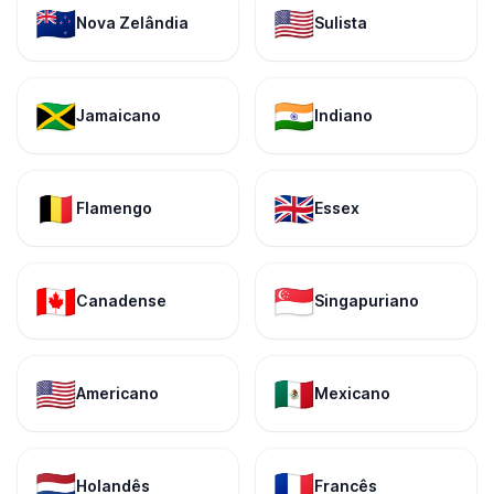
🇳🇿
🇺🇸
Nova Zelândia
Sulista
🇯🇲
🇮🇳
Jamaicano
Indiano
🇧🇪
🇬🇧
Flamengo
Essex
🇨🇦
🇸🇬
Canadense
Singapuriano
🇺🇸
🇲🇽
Americano
Mexicano
🇳🇱
🇫🇷
Holandês
Francês