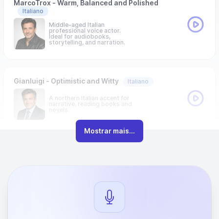
MarcoTrox - Warm, Balanced and Polished
Italiano
Middle-aged Italian
professional voice actor.
Ideal for audiobooks,
storytelling, and narration.
Gianluigi - Optimistic and Witty
Italiano
A northern Italian accent for
narrative, reading books and
novels.
Mostrar mais...