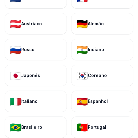
🇦🇹
🇩🇪
Austríaco
Alemão
🇷🇺
🇮🇳
Russo
Indiano
🇯🇵
🇰🇷
Japonês
Coreano
🇮🇹
🇪🇸
Italiano
Espanhol
🇧🇷
🇵🇹
Brasileiro
Portugal