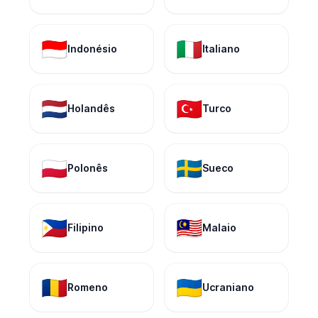
🇮🇩
🇮🇹
Indonésio
Italiano
🇳🇱
🇹🇷
Holandês
Turco
🇵🇱
🇸🇪
Polonês
Sueco
🇵🇭
🇲🇾
Filipino
Malaio
🇷🇴
🇺🇦
Romeno
Ucraniano