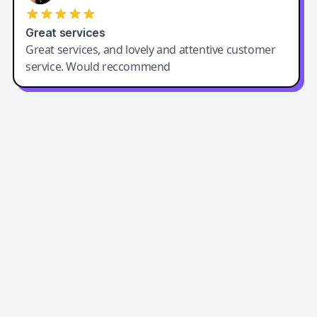
Great services
Great services, and lovely and attentive customer
service. Would reccommend
Easy-Peasy AI
Easy-Peasy AI