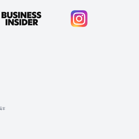
ณะ
Cody Crabb
Great service, Best AI tool