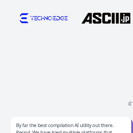
อ
Jeff Wilson
By far the best compilation AI utility out there.
Period. We have tried multiple platforms that
By far the best compilation AI utility