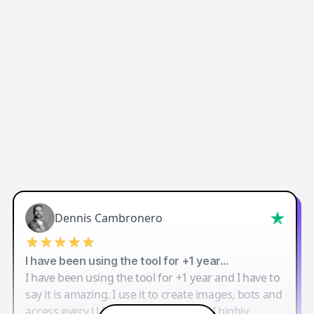
Dennis Cambronero
I have been using the tool for +1 year…
I have been using the tool for +1 year and I have to
say it is amazing. I use it to create images, bots and
access every LLM in one single place. I highly