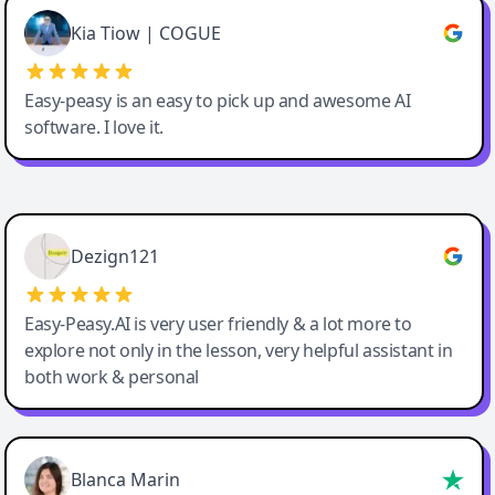
Great service, Best AI tool
Kia Tiow | COGUE
Easy-peasy is an easy to pick up and awesome AI
software. I love it.
Easy-Peasy AI
Dezign121
Easy-Peasy.AI is very user friendly & a lot more to
explore not only in the lesson, very helpful assistant in
both work & personal
Blanca Marin