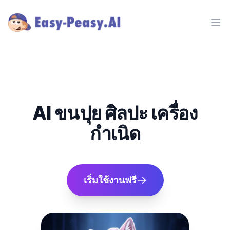
Ope
AI ขนปุย ศิลปะ เครื่อง
กำเนิด
เริ่มใช้งานฟรี