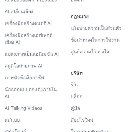
AI เปลี่ยนเสียง
กฎหมาย
เครื่องมือสร้างดนตรี AI
นโยบายความเป็นส่วนตัว
เครื่องมือสร้างเอฟเฟกต์
ข้อกำหนดในการใช้งาน
เสียง AI
ศูนย์ความไว้วางใจ
แปลงภาพเป็นแอนิเมชัน AI
สตูดิโอถ่ายภาพ AI
บริษัท
ภาพหัวข้อมืออาชีพ
รีวิว
นักออกแบบตกแต่งภายใน
AI
บล็อก
AI Talking Videos
คู่มือ
แม่แบบ
มีอะไรใหม่
เวิร์กโฟลว์
โปรแกรมพันธมิตร