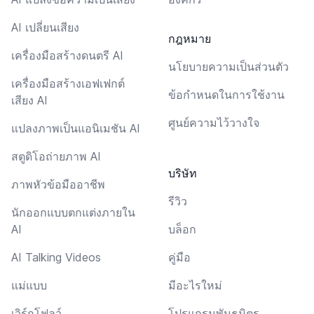
AI เปลี่ยนเสียง
กฎหมาย
เครื่องมือสร้างดนตรี AI
นโยบายความเป็นส่วนตัว
เครื่องมือสร้างเอฟเฟกต์
ข้อกำหนดในการใช้งาน
เสียง AI
ศูนย์ความไว้วางใจ
แปลงภาพเป็นแอนิเมชัน AI
สตูดิโอถ่ายภาพ AI
บริษัท
ภาพหัวข้อมืออาชีพ
รีวิว
นักออกแบบตกแต่งภายใน
AI
บล็อก
AI Talking Videos
คู่มือ
แม่แบบ
มีอะไรใหม่
เวิร์กโฟลว์
โปรแกรมพันธมิตร