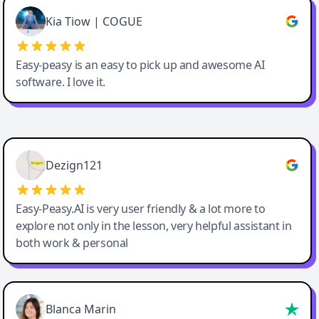
Great service, Best AI tool
Kia Tiow | COGUE
Easy-peasy is an easy to pick up and awesome AI
software. I love it.
Easy-Peasy AI
Dezign121
Easy-Peasy.AI is very user friendly & a lot more to
explore not only in the lesson, very helpful assistant in
both work & personal
Blanca Marin