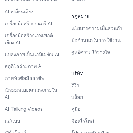
AI เปลี่ยนเสียง
กฎหมาย
เครื่องมือสร้างดนตรี AI
นโยบายความเป็นส่วนตัว
เครื่องมือสร้างเอฟเฟกต์
ข้อกำหนดในการใช้งาน
เสียง AI
ศูนย์ความไว้วางใจ
แปลงภาพเป็นแอนิเมชัน AI
สตูดิโอถ่ายภาพ AI
บริษัท
ภาพหัวข้อมืออาชีพ
รีวิว
นักออกแบบตกแต่งภายใน
AI
บล็อก
AI Talking Videos
คู่มือ
แม่แบบ
มีอะไรใหม่
เวิร์กโฟลว์
โปรแกรมพันธมิตร