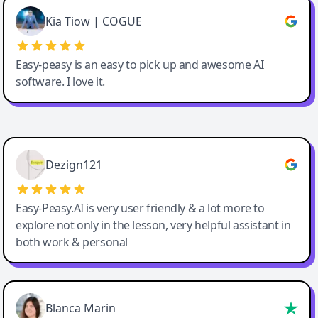
Great service, Best AI tool
Kia Tiow | COGUE
Easy-peasy is an easy to pick up and awesome AI
software. I love it.
Easy-Peasy AI
Dezign121
Easy-Peasy.AI is very user friendly & a lot more to
explore not only in the lesson, very helpful assistant in
both work & personal
Blanca Marin