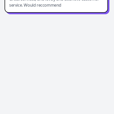
service. Would reccommend
Easy-Peasy AI
Easy-Peasy AI