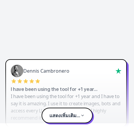
Dennis Cambronero
I have been using the tool for +1 year…
I have been using the tool for +1 year and I have to
say it is amazing. I use it to create images, bots and
access every LLM in one single place. I highly
แสดงเพิ่มเติม...
recommend it.