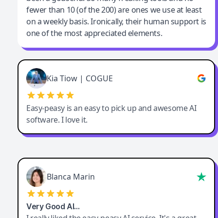
fewer than 10 (of the 200) are ones we use at least
on a weekly basis. Ironically, their human support is
one of the most appreciated elements.
Kia Tiow | COGUE
Easy-peasy is an easy to pick up and awesome AI
software. I love it.
Blanca Marin
Very Good AI…
I really liked the easy-peasy AI service. It's a great