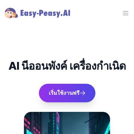
Ope
AI นีออนพังค์ เครื่องกำเนิด
เริ่มใช้งานฟรี