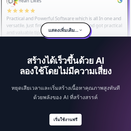
Yeah Likes
Practical and Powerful Software which is all In one and
versatile. Just finished their workshop and got practical
แสดงเพิ่มเติม...
and valuable tips and tricks.
สร้างได้เร็วขึ้นด้วย AI
ลองใช้โดยไม่มีความเสี่ยง
หยุดเสียเวลาและเริ่มสร้างเนื้อหาคุณภาพสูงทันที
ด้วยพลังของ AI ที่สร้างสรรค์
เริ่มใช้งานฟรี