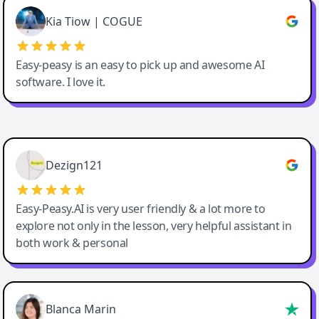
Great service, Best AI tool
Kia Tiow | COGUE
Easy-peasy is an easy to pick up and awesome AI
software. I love it.
Easy-Peasy AI
Dezign121
Easy-Peasy.AI is very user friendly & a lot more to
explore not only in the lesson, very helpful assistant in
both work & personal
Blanca Marin