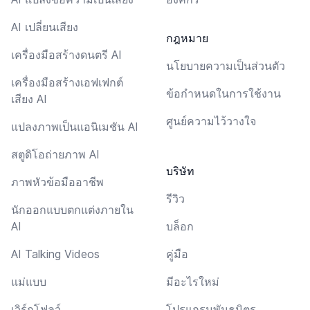
AI เปลี่ยนเสียง
กฎหมาย
เครื่องมือสร้างดนตรี AI
นโยบายความเป็นส่วนตัว
เครื่องมือสร้างเอฟเฟกต์
ข้อกำหนดในการใช้งาน
เสียง AI
ศูนย์ความไว้วางใจ
แปลงภาพเป็นแอนิเมชัน AI
สตูดิโอถ่ายภาพ AI
บริษัท
ภาพหัวข้อมืออาชีพ
รีวิว
นักออกแบบตกแต่งภายใน
AI
บล็อก
AI Talking Videos
คู่มือ
แม่แบบ
มีอะไรใหม่
เวิร์กโฟลว์
โปรแกรมพันธมิตร