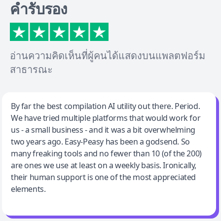
คำรับรอง
อ่านความคิดเห็นที่ผู้คนได้แสดงบนแพลตฟอร์ม
สาธารณะ
Jeff Wilson
By far the best compilation AI utility out there. Period.
We have tried multiple platforms that would work for
By far the best compilation AI utility
us - a small business - and it was a bit overwhelming
two years ago. Easy-Peasy has been a godsend. So
many freaking tools and no fewer than 10 (of the 200)
are ones we use at least on a weekly basis. Ironically,
their human support is one of the most appreciated
elements.