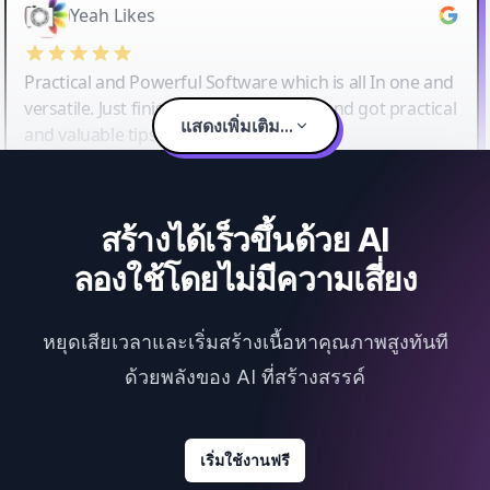
Yeah Likes
Practical and Powerful Software which is all In one and
versatile. Just finished their workshop and got practical
แสดงเพิ่มเติม...
and valuable tips and tricks.
สร้างได้เร็วขึ้นด้วย AI
ลองใช้โดยไม่มีความเสี่ยง
หยุดเสียเวลาและเริ่มสร้างเนื้อหาคุณภาพสูงทันที
ด้วยพลังของ AI ที่สร้างสรรค์
เริ่มใช้งานฟรี