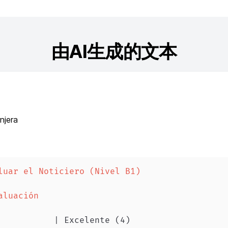
由AI生成的文本
njera
luar el Noticiero (Nivel B1)  
aluación  
           | Excelente (4)                   