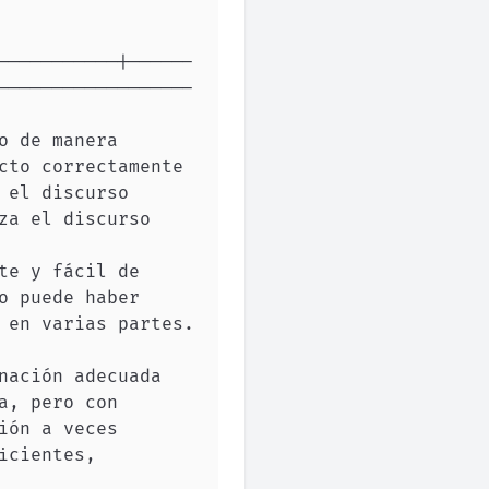
-----------|------
------------------
o de manera 
cto correctamente 
el discurso 
a el discurso 
te y fácil de 
 puede haber 
 en varias partes. 
nación adecuada 
, pero con 
ón a veces 
cientes, 