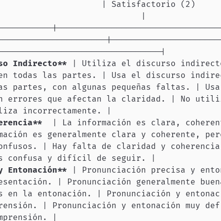
             | Satisfactorio (2)                           
-----------|---------------------------------
----------------------|----------------------
so Indirecto
**
 | Utiliza el discurso indirect
en todas las partes. | Usa el discurso indire
as partes, con algunas pequeñas faltas. | Usa 
n errores que afectan la claridad. | No utiliz
erencia
**
  | La información es clara, coheren
mación es generalmente clara y coherente, pero
onfusos. | Hay falta de claridad y coherencia
y Entonación
**
 | Pronunciación precisa y ento
esentación. | Pronunciación generalmente buena
s en la entonación. | Pronunciación y entonaci
rensión. | Pronunciación y entonación muy defi