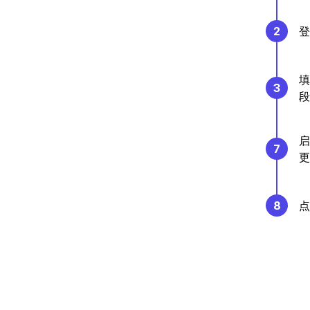
2
登
填
3
段
启
7
更
8
点