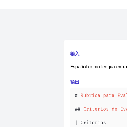
输入
Español como lengua extra
输出
#
 Rubrica para Eva
##
 Criterios de Ev
| Criterios       