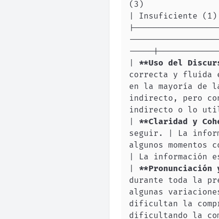
(3)                       
|-----------------
------------------
| 
**
Uso del Discur
correcta y fluida 
en la mayoría de l
indirecto, pero co
| 
**
Claridad y Coh
seguir. | La infor
algunos momentos c
| 
**
Pronunciación 
durante toda la pr
algunas variacione
dificultan la comp