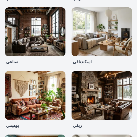
اسكندنافي
صناعي
ريفي
بوهيمي