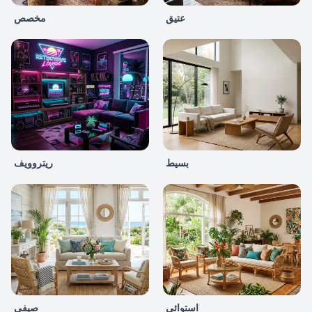
عتيق
مخصص
بسيط
ريتروويف
استوائي
صيفي