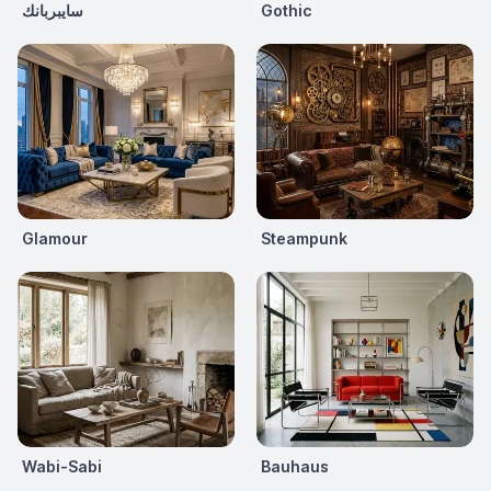
Gothic
سايبربانك
Glamour
Steampunk
Wabi-Sabi
Bauhaus