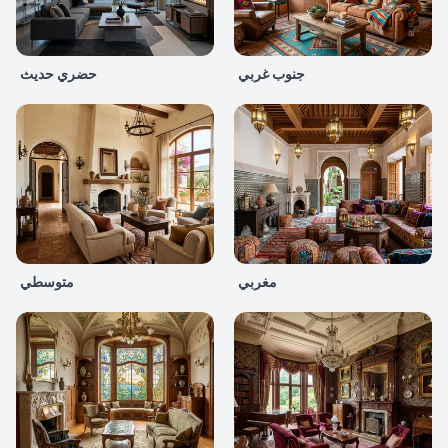
جنوب غربي
حضري حديث
مغربي
متوسطي