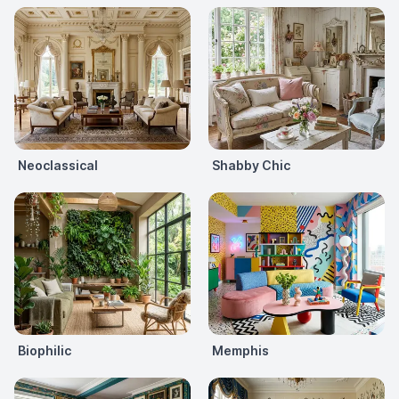
Neoclassical
Shabby Chic
Biophilic
Memphis