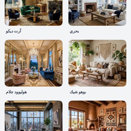
بحري
آرت ديكو
بوهو شيك
هوليوود جلام