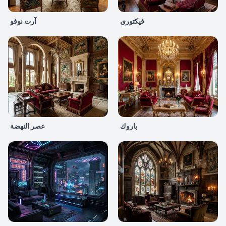
فيكتوري
آرت نوفو
باروك
عصر النهضة