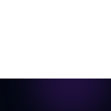
من غرفة فارغة إلى فيديو جاهز للعقار
صورة غرفة واحدة، منسّقة افتراضياً ومحركة لتصبح جولة
سينمائية.