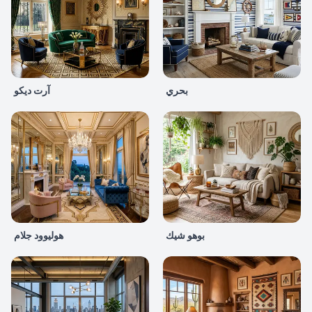
بحري
آرت ديكو
بوهو شيك
هوليوود جلام