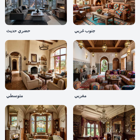
جنوب غربي
حضري حديث
مغربي
متوسطي