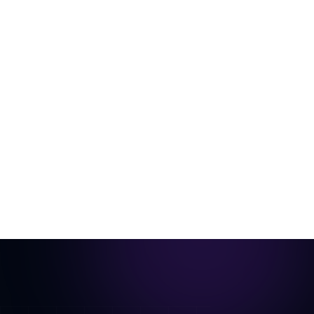
من غرفة فارغة إلى فيديو جاهز للعقار
صورة غرفة واحدة، منسّقة افتراضياً ومحركة لتصبح جولة
سينمائية.