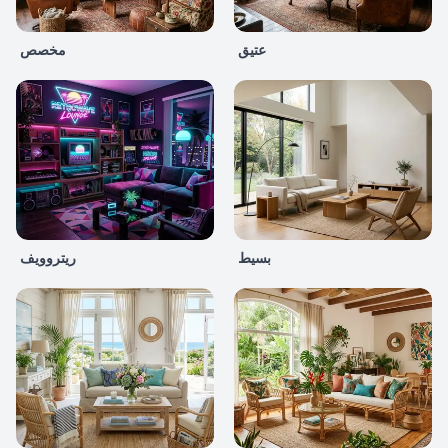
عتيق
مخصص
بسيط
ريتروويف