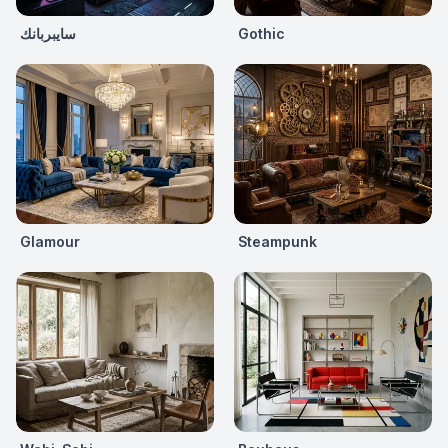
Gothic
سايبربانك
Glamour
Steampunk