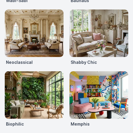
Wabi-Sabi
Bauhaus
Neoclassical
Shabby Chic
Biophilic
Memphis