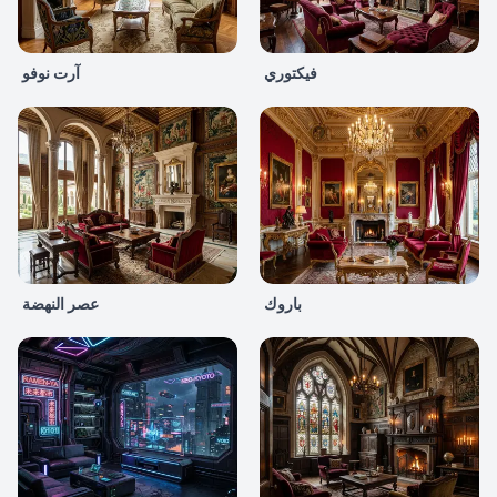
فيكتوري
آرت نوفو
باروك
عصر النهضة