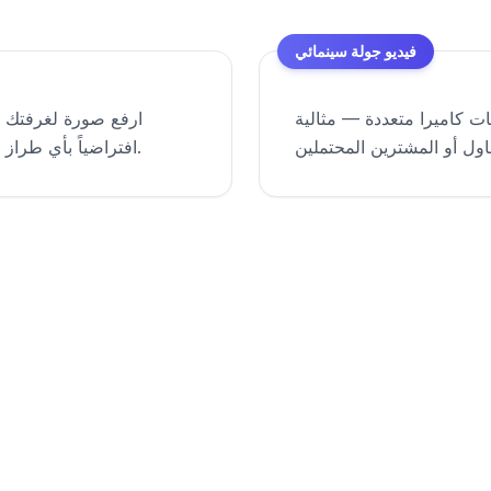
فيديو جولة سينمائي
ات كاميرا متعددة — مثالية
ارفع صورة لغرفتك ود
افتراضياً بأي طراز تصميم — اسكندنافي، يابانديك، منتصف القرن، وغيرها.