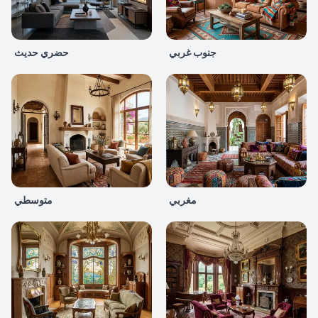
جنوب غربي
حضري حديث
مغربي
متوسطي