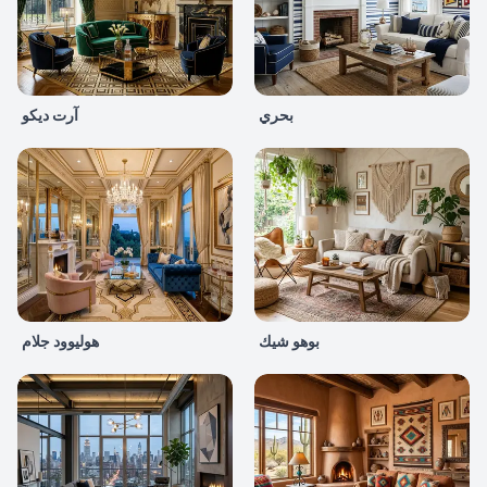
بحري
آرت ديكو
بوهو شيك
هوليوود جلام