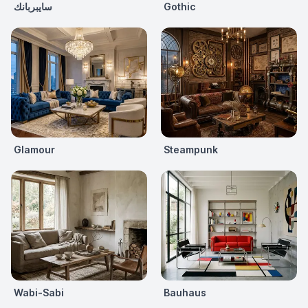
Gothic
سايبربانك
Glamour
Steampunk
Wabi-Sabi
Bauhaus