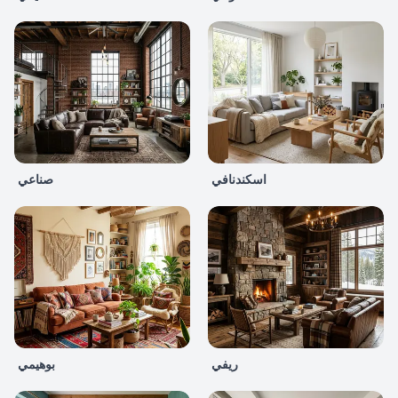
اسكندنافي
صناعي
ريفي
بوهيمي