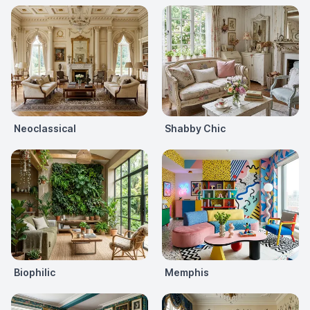
Neoclassical
Shabby Chic
Biophilic
Memphis