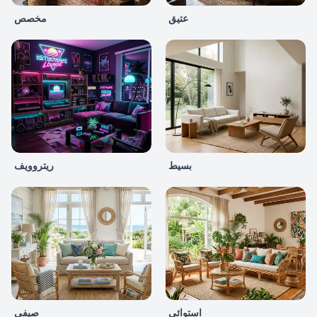
عتيق
مخصص
بسيط
ريتروويف
استوائي
صيفي