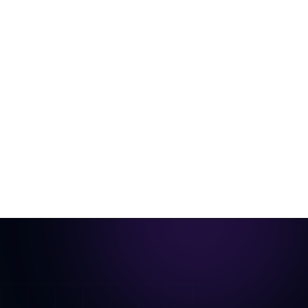
من غرفة فارغة إلى فيديو جاهز للعقار
صورة غرفة واحدة، منسّقة افتراضياً ومحركة لتصبح جولة
سينمائية.