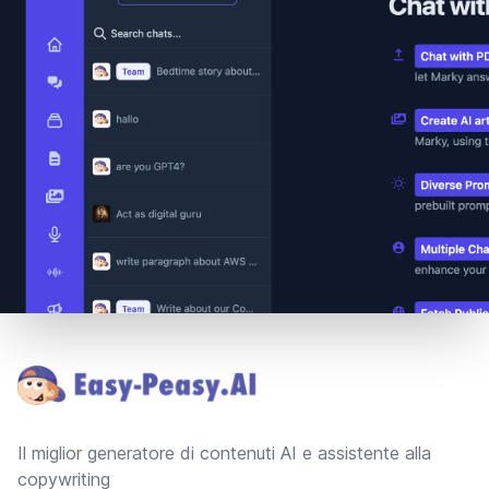
Footer
Il miglior generatore di contenuti AI e assistente alla
copywriting