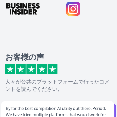
お客様の声
人々が公共のプラットフォームで行ったコメ
ントを読んでください。
Jeff Wilson
By far the best compilation AI utility out there. Period.
We have tried multiple platforms that would work for
By far the best compilation AI utility