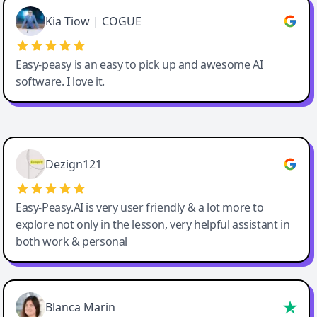
Great service, Best AI tool
Kia Tiow | COGUE
Easy-peasy is an easy to pick up and awesome AI
software. I love it.
Easy-Peasy AI
Dezign121
Easy-Peasy.AI is very user friendly & a lot more to
explore not only in the lesson, very helpful assistant in
both work & personal
Blanca Marin