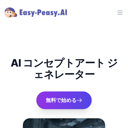
Ope
AI コンセプトアート ジ
ェネレーター
無料で始める