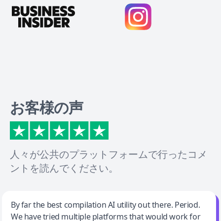
お客様の声
人々が公共のプラットフォームで行ったコメ
ントを読んでください。
Jeff Wilson
By far the best compilation AI utility out there. Period.
We have tried multiple platforms that would work for
By far the best compilation AI utility