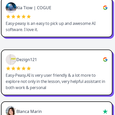
Great service, Best AI tool
Kia Tiow | COGUE
Easy-peasy is an easy to pick up and awesome AI
software. I love it.
Easy-Peasy AI
Dezign121
Easy-Peasy.AI is very user friendly & a lot more to
explore not only in the lesson, very helpful assistant in
both work & personal
Blanca Marin