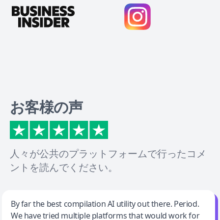
お客様の声
人々が公共のプラットフォームで行ったコメ
ントを読んでください。
Jeff Wilson
By far the best compilation AI utility out there. Period.
We have tried multiple platforms that would work for
By far the best compilation AI utility