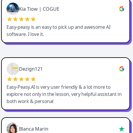
Great service, Best AI tool
Kia Tiow | COGUE
Easy-peasy is an easy to pick up and awesome AI
software. I love it.
Easy-Peasy AI
Dezign121
Easy-Peasy.AI is very user friendly & a lot more to
explore not only in the lesson, very helpful assistant in
both work & personal
Blanca Marin