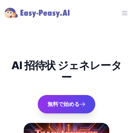
Ope
AI 招待状 ジェネレータ
ー
無料で始める