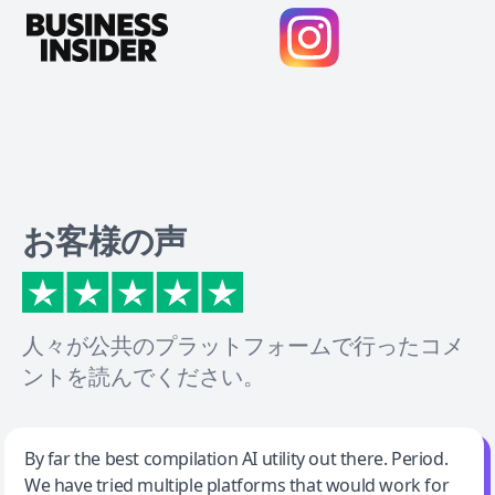
お客様の声
人々が公共のプラットフォームで行ったコメ
ントを読んでください。
Jeff Wilson
By far the best compilation AI utility out there. Period.
We have tried multiple platforms that would work for
By far the best compilation AI utility