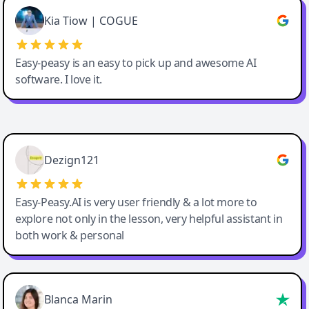
Great service, Best AI tool
Kia Tiow | COGUE
Easy-peasy is an easy to pick up and awesome AI
software. I love it.
Easy-Peasy AI
Dezign121
Easy-Peasy.AI is very user friendly & a lot more to
explore not only in the lesson, very helpful assistant in
both work & personal
Blanca Marin