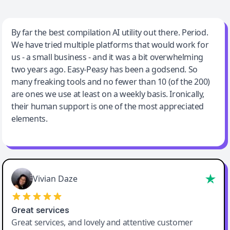
Jeff Wilson
By far the best compilation AI utility out there. Period.
We have tried multiple platforms that would work for
By far the best compilation AI utility
us - a small business - and it was a bit overwhelming
two years ago. Easy-Peasy has been a godsend. So
many freaking tools and no fewer than 10 (of the 200)
are ones we use at least on a weekly basis. Ironically,
their human support is one of the most appreciated
elements.
Vivian Daze
Great services
Great services, and lovely and attentive customer