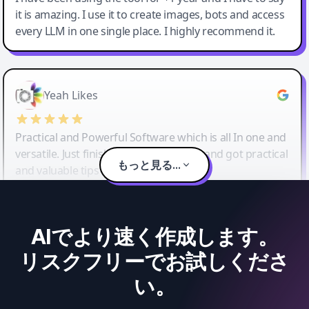
it is amazing. I use it to create images, bots and access
every LLM in one single place. I highly recommend it.
Yeah Likes
Practical and Powerful Software which is all In one and
versatile. Just finished their workshop and got practical
もっと見る...
and valuable tips and tricks.
AIでより速く作成します。
リスクフリーでお試しくださ
い。