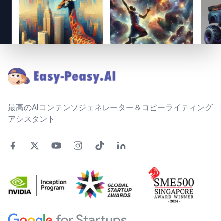
Footer
最高のAIコンテンツジェネレーター＆コピーライティング
アシスタント