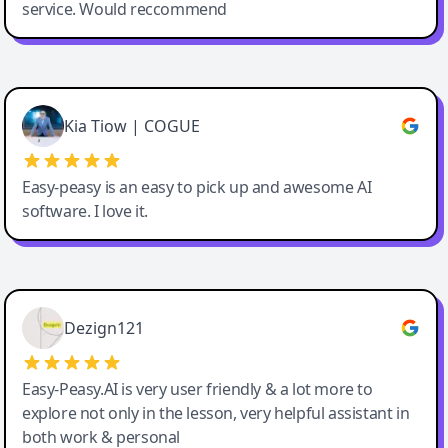
service. Would reccommend
Cody Crabb
Great service, Best AI tool
Kia Tiow | COGUE
Easy-peasy is an easy to pick up and awesome AI
software. I love it.
Easy-Peasy AI
Dezign121
Easy-Peasy.AI is very user friendly & a lot more to
explore not only in the lesson, very helpful assistant in
both work & personal