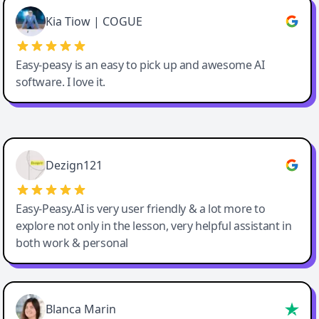
Great service, Best AI tool
Kia Tiow | COGUE
Easy-peasy is an easy to pick up and awesome AI
software. I love it.
Easy-Peasy AI
Dezign121
Easy-Peasy.AI is very user friendly & a lot more to
explore not only in the lesson, very helpful assistant in
both work & personal
Blanca Marin