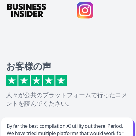
お客様の声
人々が公共のプラットフォームで行ったコメ
ントを読んでください。
Jeff Wilson
By far the best compilation AI utility out there. Period.
We have tried multiple platforms that would work for
By far the best compilation AI utility