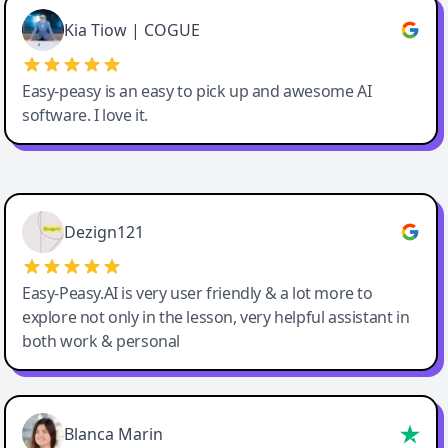
Great service, Best AI tool
Kia Tiow | COGUE
Easy-peasy is an easy to pick up and awesome AI
software. I love it.
Easy-Peasy AI
Dezign121
Easy-Peasy.AI is very user friendly & a lot more to
explore not only in the lesson, very helpful assistant in
both work & personal
Blanca Marin