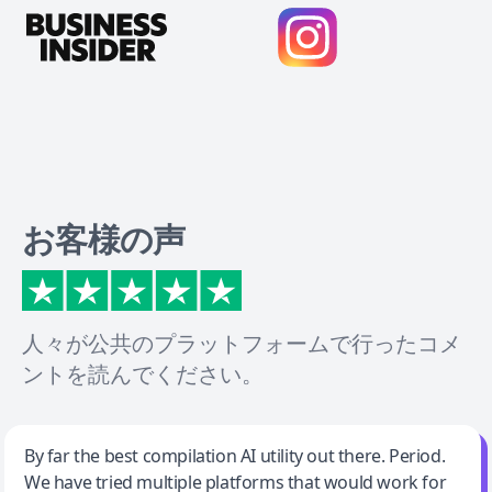
お客様の声
人々が公共のプラットフォームで行ったコメ
ントを読んでください。
Jeff Wilson
By far the best compilation AI utility out there. Period.
We have tried multiple platforms that would work for
By far the best compilation AI utility