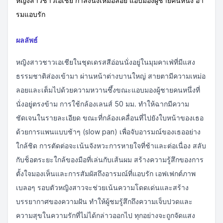
หญิงสาวชาวเอเชีย กำลังนั่งเหม่อลอย แอบมองผู้ชายคนหนึ่ง อา
รมแอบรัก
ผลลัพธ์
หญิงสาวชาวเอเชียในชุดเดรสสีอ่อนนั่งอยู่ในมุมคาเฟ่ที่มีแสง
ธรรมชาติส่องเข้ามา ผ่านหน้าต่างบานใหญ่ สายตามีความเหม่อ
ลอยและเต็มไปด้วยความหวานซึ้งขณะแอบมองผู้ชายคนหนึ่งที่
นั่งอยู่ตรงข้าม การใช้กล้องเลนส์ 50 มม. ทำให้ฉากมีความ
ชัดเจนในรายละเอียด ขณะที่กล้องเคลื่อนที่ไปยังใบหน้าของเธอ
ด้วยการแพนแบบช้าๆ (slow pan) เพื่อจับอารมณ์ของเธออย่าง
ใกล้ชิด การตัดต่อจะเน้นจังหวะการหายใจที่ช้าและต่อเนื่อง สลับ
กับช็อตระยะใกล้ของมือที่เล่นกับเส้นผม สร้างความรู้สึกของการ
ตั้งใจมองเห็นและการสัมผัสถึงอารมณ์ที่แอบรัก เอฟเฟกต์ภาพ
เบลอๆ รอบตัวหญิงสาวจะช่วยเน้นความโดดเด่นและสร้าง
บรรยากาศของความฝัน ทำให้ผู้ชมรู้สึกถึงความเจ็บปวดและ
ความสุขในความรักที่ไม่ได้กล่าวออกไป ทุกอย่างจะถูกจัดแสง