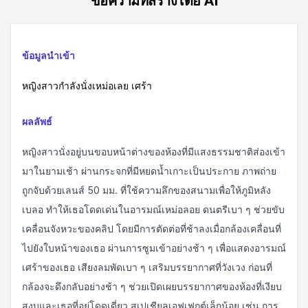
ข้อความที่สร้างโดย AI
ข้อมูลนำเข้า
หญิงสาวกำลังนั่งเหม่อเลย เศร้า
ผลลัพธ์
หญิงสาวนั่งอยู่บนขอบหน้าต่างของห้องที่มีแสงธรรมชาติส่องเข้า
มาในยามเช้า ผ่านกระจกที่มีหยดน้ำเกาะเป็นประกาย ภาพถ่าย
ถูกจับด้วยเลนส์ 50 มม. ที่ใช้ความลึกของสนามเพื่อให้ภูมิหลัง
เบลอ ทำให้เธอโดดเด่นในอารมณ์เหม่อลอย ดนตรีเบา ๆ ช่วยขับ
เคลื่อนจังหวะของคลิป โดยมีการตัดต่อที่ช้าลงเมื่อกล้องเคลื่อนที่
ไปยังใบหน้าของเธอ ผ่านการซูมเข้าอย่างช้า ๆ เพื่อแสดงอารมณ์
เศร้าของเธอ เสียงลมพัดเบา ๆ เสริมบรรยากาศที่วังเวง ก่อนที่
กล้องจะดึงกลับอย่างช้า ๆ ช่วยเปิดเผยบรรยากาศของห้องที่เงียบ
สงบและเธอที่อยู่โดดเดี่ยว สเปเชียลเอฟเฟกต์เล็กน้อย เช่น การ