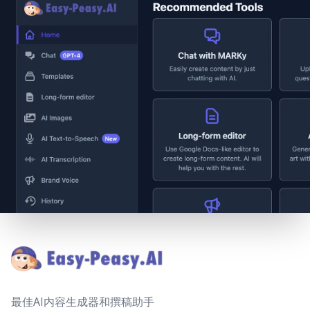
Footer
最佳AI内容生成器和撰稿助手