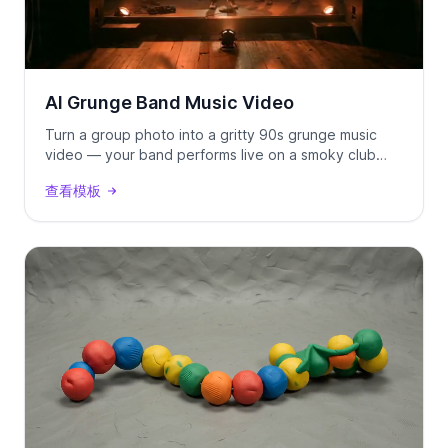
AI Grunge Band Music Video
Turn a group photo into a gritty 90s grunge music
video — your band performs live on a smoky club
stage, locked to your track using Seedance 2.0.
查看模板