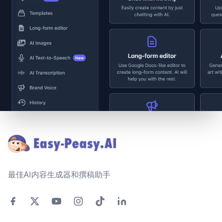
Footer
最佳AI内容生成器和撰稿助手