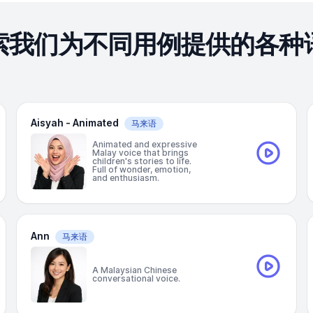
索我们为不同用例提供的各种
Aisyah - Animated
马来语
Animated and expressive
Malay voice that brings
children's stories to life.
Full of wonder, emotion,
and enthusiasm.
Ann
马来语
A Malaysian Chinese
conversational voice.