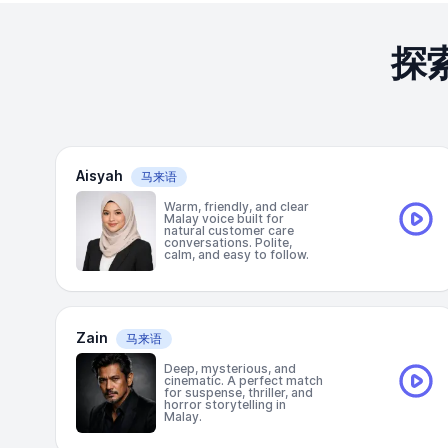
探
Aisyah
马来语
Warm, friendly, and clear
Malay voice built for
natural customer care
conversations. Polite,
calm, and easy to follow.
Zain
马来语
Deep, mysterious, and
cinematic. A perfect match
for suspense, thriller, and
horror storytelling in
Malay.