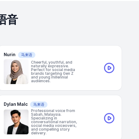
语音
Nurin
马来语
Cheerful, youthful, and
naturally expressive.
Perfect for social media
brands targeting Gen Z
and young millennial
audiences.
Dylan Malc
马来语
Professional voice from
Sabah, Malaysia.
Specializing in
conversational narration,
social media voiceovers,
and compelling story
delivery.