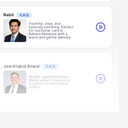
Nabil
马来语
Youthful, clear, and
naturally soothing. Perfect
for customer care in
Bahasa Malaysia with a
warm and gentle delivery.
Jawid Iqbal Anwar
马来语
Middle-aged Malaysian
Malay accent male voice.
Suitable for Informative
videos.