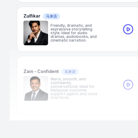
Zulfikar
马来语
Friendly, dramatic, and
expressive storytelling
style. Ideal for audio
dramas, audiobooks, and
cinematic narration.
Zain - Confident
马来语
Warm, smooth, and
confidently
conversational. Ideal for
Malaysian customer
support agents and voice
interfaces.