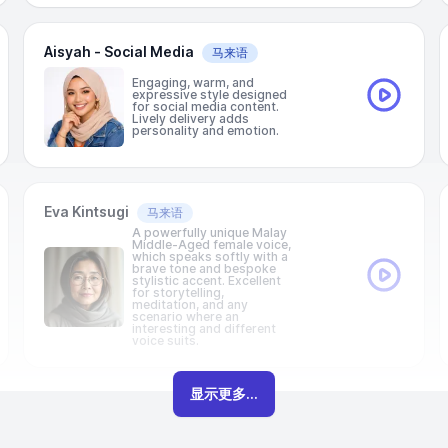
Aisyah - Social Media
马来语
Engaging, warm, and
expressive style designed
for social media content.
Lively delivery adds
personality and emotion.
Eva Kintsugi
马来语
A powerfully unique Malay
Middle-Aged female voice,
which speaks softly with a
brave tone and bespoke
stylistic accent. Excellent
for storytelling,
meditation, and any
scenario where an
interesting and different
voice suits.
显示更多...