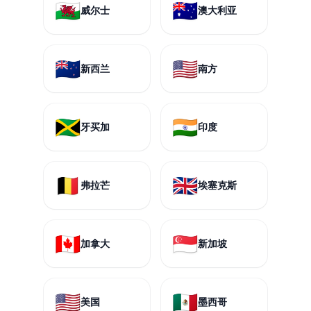
🏴󠁧󠁢󠁷󠁬󠁳󠁿
🇦🇺
威尔士
澳大利亚
🇳🇿
🇺🇸
新西兰
南方
🇯🇲
🇮🇳
牙买加
印度
🇧🇪
🇬🇧
弗拉芒
埃塞克斯
🇨🇦
🇸🇬
加拿大
新加坡
🇺🇸
🇲🇽
美国
墨西哥