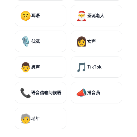
🤫
🎅
耳语
圣诞老人
🎙️
👩
低沉
女声
👨
🎵
男声
TikTok
📞
📣
语音信箱问候语
播音员
🧓
老年