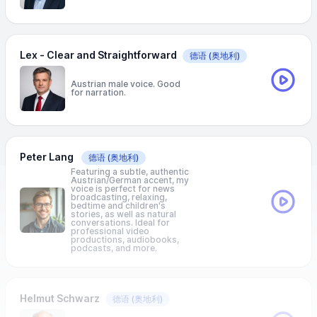
Lex - Clear and Straightforward
德语
(奥地利)
Austrian male voice. Good
for narration.
Peter Lang
德语
(奥地利)
Featuring a subtle, authentic
Austrian/German accent, my
voice is perfect for news
broadcasting, relaxing,
bedtime and children's
stories, as well as natural
conversations. Ideal for
professional video
productions, audiobooks,
podcasts, and more.
Helmut Schwarz
德语
(奥地利)