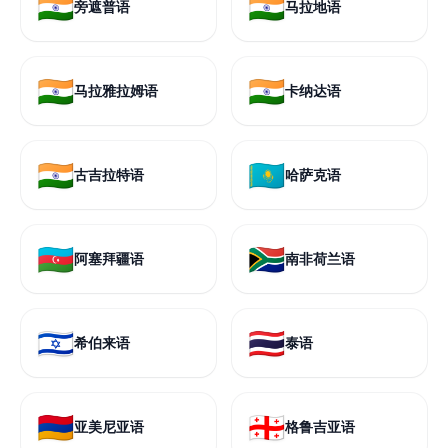
🇮🇳
🇮🇳
旁遮普语
马拉地语
🇮🇳
🇮🇳
马拉雅拉姆语
卡纳达语
🇮🇳
🇰🇿
古吉拉特语
哈萨克语
🇦🇿
🇿🇦
阿塞拜疆语
南非荷兰语
🇮🇱
🇹🇭
希伯来语
泰语
🇦🇲
🇬🇪
亚美尼亚语
格鲁吉亚语