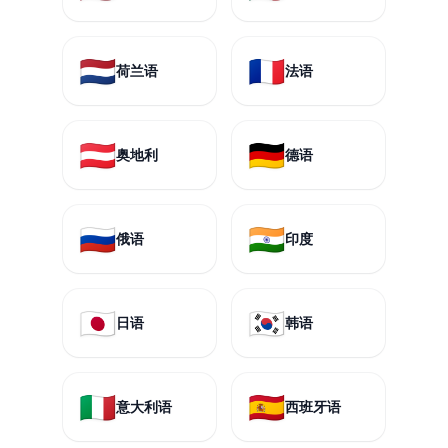
🇳🇱
🇫🇷
荷兰语
法语
🇦🇹
🇩🇪
奥地利
德语
🇷🇺
🇮🇳
俄语
印度
🇯🇵
🇰🇷
日语
韩语
🇮🇹
🇪🇸
意大利语
西班牙语