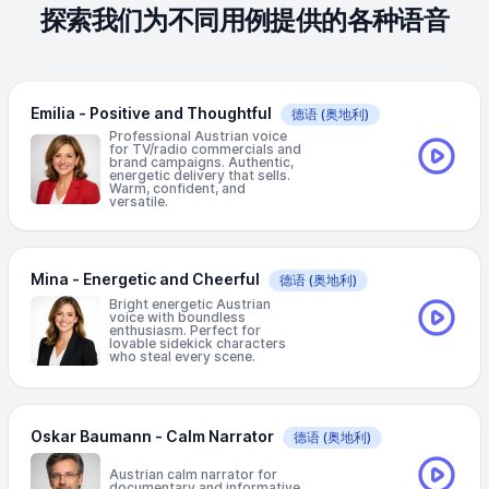
探索我们为不同用例提供的各种语音
Emilia - Positive and Thoughtful
德语
(奥地利)
Professional Austrian voice
for TV/radio commercials and
brand campaigns. Authentic,
energetic delivery that sells.
Warm, confident, and
versatile.
Mina - Energetic and Cheerful
德语
(奥地利)
Bright energetic Austrian
voice with boundless
enthusiasm. Perfect for
lovable sidekick characters
who steal every scene.
Oskar Baumann - Calm Narrator
德语
(奥地利)
Austrian calm narrator for
documentary and informative