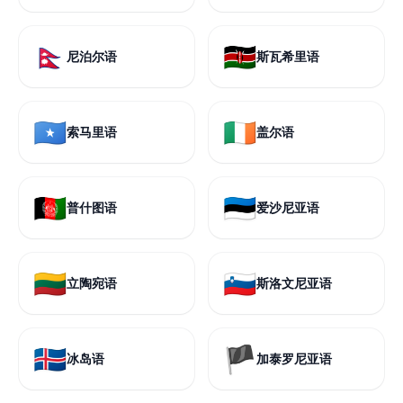
🇳🇵
🇰🇪
尼泊尔语
斯瓦希里语
🇸🇴
🇮🇪
索马里语
盖尔语
🇦🇫
🇪🇪
普什图语
爱沙尼亚语
🇱🇹
🇸🇮
立陶宛语
斯洛文尼亚语
🇮🇸
🏴
冰岛语
加泰罗尼亚语