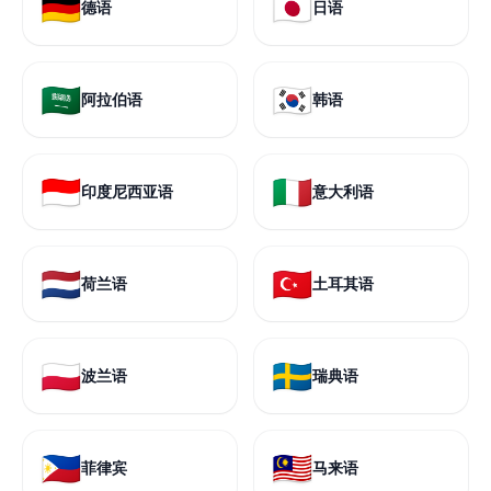
🇩🇪
🇯🇵
德语
日语
🇸🇦
🇰🇷
阿拉伯语
韩语
🇮🇩
🇮🇹
印度尼西亚语
意大利语
🇳🇱
🇹🇷
荷兰语
土耳其语
🇵🇱
🇸🇪
波兰语
瑞典语
🇵🇭
🇲🇾
菲律宾
马来语