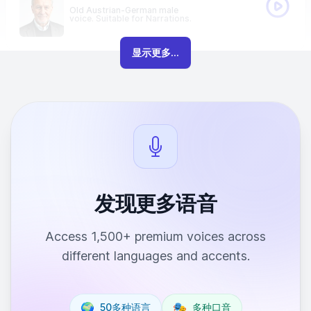
Old Austrian-German male
voice. Suitable for Narrations.
显示更多...
发现更多语音
Access 1,500+ premium voices across
different languages and accents.
🌍
🎭
50多种语言
多种口音