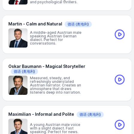
and psychological thrillers.
Martin - Calm and Natural
德语
(奥地利)
A middle-aged Austrian male
speaking Austrian German
dialect. Perfect for
conversations.
Oskar Baumann - Magical Storyteller
德语
(奥地利)
Measured, steady, and
refreshingly understated
Austrian narrator. Creates an
atmosphere that draws
listeners deep into narration.
Maximilian - Informal and Polite
德语
(奥地利)
A young Austrian male voice
with a slight dialect. Fast
speaking. Perfect for news.