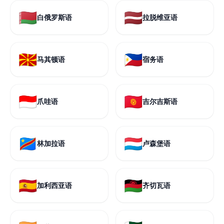
🇧🇾
🇱🇻
白俄罗斯语
拉脱维亚语
🇲🇰
🇵🇭
马其顿语
宿务语
🇮🇩
🇰🇬
爪哇语
吉尔吉斯语
🇨🇩
🇱🇺
林加拉语
卢森堡语
🇪🇸
🇲🇼
加利西亚语
齐切瓦语