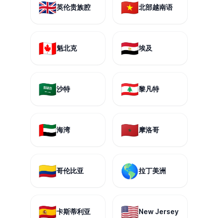
🇬🇧
🇻🇳
英伦贵族腔
北部越南语
🇨🇦
🇪🇬
魁北克
埃及
🇸🇦
🇱🇧
沙特
黎凡特
🇦🇪
🇲🇦
海湾
摩洛哥
🇨🇴
🌎
哥伦比亚
拉丁美洲
🇪🇸
🇺🇸
卡斯蒂利亚
New Jersey