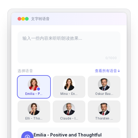
文字转语音
0
/1000
选择语音
查看所有语音
↓
Emilia - Positive and Thoughtful
Mina - Energetic and Cheerful
Oskar Baumann - Calm Narr
Elli - Thoughtful and Lovely
Claude - Informational
Thorsten - Strict and Reass
Emilia - Positive and Thoughtful