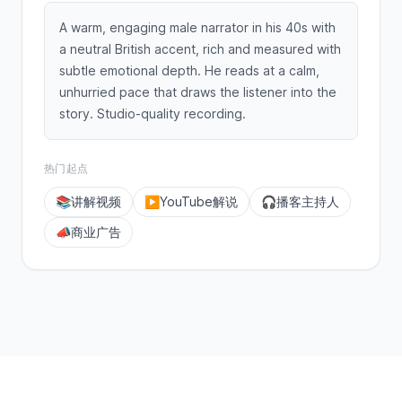
A warm, engaging male narrator in his 40s with
a neutral British accent, rich and measured with
subtle emotional depth. He reads at a calm,
unhurried pace that draws the listener into the
story. Studio-quality recording.
热门起点
📚
讲解视频
▶️
YouTube解说
🎧
播客主持人
📣
商业广告