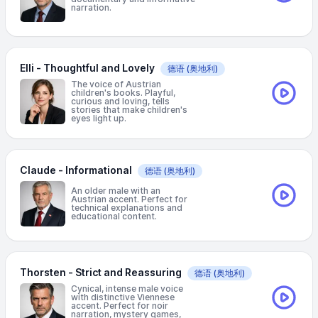
narration.
Elli - Thoughtful and Lovely
德语
(奥地利)
The voice of Austrian
children's books. Playful,
curious and loving, tells
stories that make children's
eyes light up.
Claude - Informational
德语
(奥地利)
An older male with an
Austrian accent. Perfect for
technical explanations and
educational content.
Thorsten - Strict and Reassuring
德语
(奥地利)
Cynical, intense male voice
with distinctive Viennese
accent. Perfect for noir
narration, mystery games,