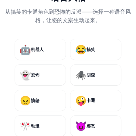
从搞笑的卡通角色到恐怖的反派——选择一种语音风
格，让您的文案生动起来。
🤖
😂
机器人
搞笑
👻
🕷️
恐怖
阴森
😠
🤪
愤怒
卡通
🎌
😈
动漫
邪恶