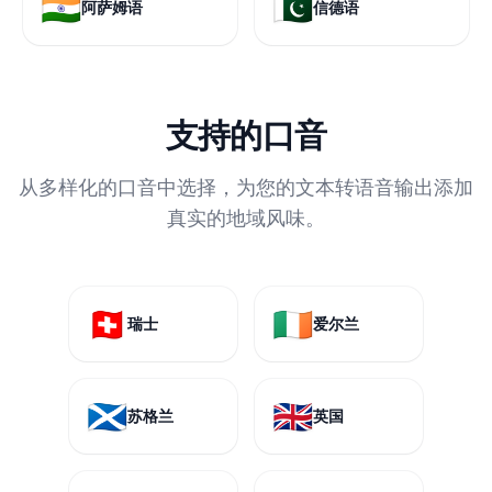
🇮🇳
🇵🇰
阿萨姆语
信德语
支持的口音
从多样化的口音中选择，为您的文本转语音输出添加
真实的地域风味。
🇨🇭
🇮🇪
瑞士
爱尔兰
🏴󠁧󠁢󠁳󠁣󠁴󠁿
🇬🇧
苏格兰
英国