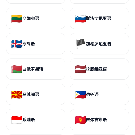
🇱🇹
🇸🇮
立陶宛语
斯洛文尼亚语
🇮🇸
🏴
冰岛语
加泰罗尼亚语
🇧🇾
🇱🇻
白俄罗斯语
拉脱维亚语
🇲🇰
🇵🇭
马其顿语
宿务语
🇮🇩
🇰🇬
爪哇语
吉尔吉斯语