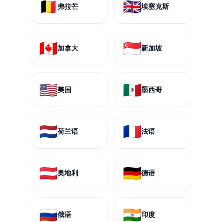
🇧🇪
🇬🇧
弗拉芒
埃塞克斯
🇨🇦
🇸🇬
加拿大
新加坡
🇺🇸
🇲🇽
美国
墨西哥
🇳🇱
🇫🇷
荷兰语
法语
🇦🇹
🇩🇪
奥地利
德语
🇷🇺
🇮🇳
俄语
印度