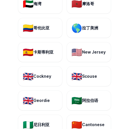
🇦🇪
🇲🇦
海湾
摩洛哥
🇨🇴
🌎
哥伦比亚
拉丁美洲
🇪🇸
🇺🇸
卡斯蒂利亚
New Jersey
🇬🇧
🇬🇧
Cockney
Scouse
🇬🇧
🇸🇦
Geordie
阿拉伯语
🇳🇬
🇨🇳
尼日利亚
Cantonese