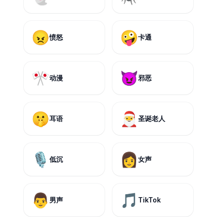
😠
🤪
愤怒
卡通
🎌
😈
动漫
邪恶
🤫
🎅
耳语
圣诞老人
🎙️
👩
低沉
女声
👨
🎵
男声
TikTok