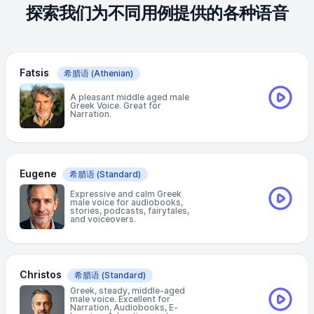
探索我们为不同用例提供的各种语音
Fatsis
希腊语
(Athenian)
A pleasant middle aged male
Greek Voice. Great for
Narration.
Eugene
希腊语
(Standard)
Expressive and calm Greek
male voice for audiobooks,
stories, podcasts, fairytales,
and voiceovers.
Christos
希腊语
(Standard)
Greek, steady, middle-aged
male voice. Excellent for
Narration, Audiobooks, E-