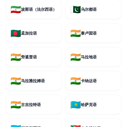
🇮🇷
🇵🇰
波斯语（法尔西语）
乌尔都语
🇧🇩
🇮🇳
孟加拉语
泰卢固语
🇮🇳
🇮🇳
旁遮普语
马拉地语
🇮🇳
🇮🇳
马拉雅拉姆语
卡纳达语
🇮🇳
🇰🇿
古吉拉特语
哈萨克语