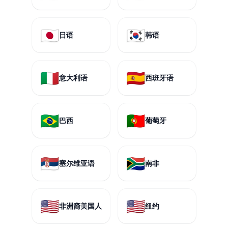
🇯🇵
🇰🇷
日语
韩语
🇮🇹
🇪🇸
意大利语
西班牙语
🇧🇷
🇵🇹
巴西
葡萄牙
🇷🇸
🇿🇦
塞尔维亚语
南非
🇺🇸
🇺🇸
非洲裔美国人
纽约