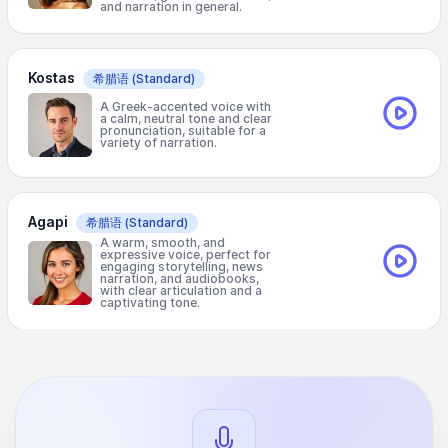
and narration in general.
Kostas
希腊语
(Standard)
A Greek-accented voice with
a calm, neutral tone and clear
pronunciation, suitable for a
variety of narration.
Agapi
希腊语
(Standard)
A warm, smooth, and
expressive voice, perfect for
engaging storytelling, news
narration, and audiobooks,
with clear articulation and a
captivating tone.