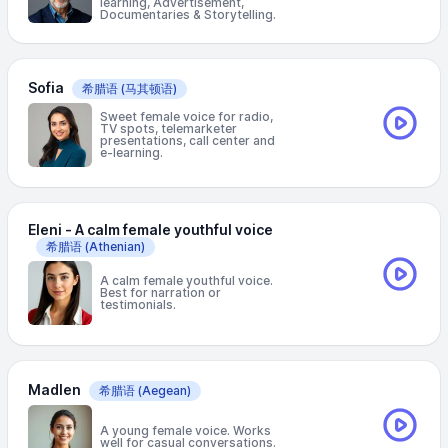
learning, Advertisement,
Documentaries & Storytelling.
Sofia
希腊语
(马其顿语)
Sweet female voice for radio,
TV spots, telemarketer
presentations, call center and
e-learning.
Eleni - A calm female youthful voice
希腊语
(Athenian)
A calm female youthful voice.
Best for narration or
testimonials.
Madlen
希腊语
(Aegean)
A young female voice. Works
well for casual conversations.