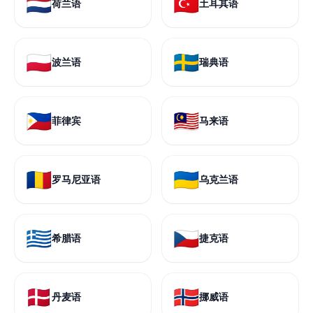
🇳🇱
🇹🇷
荷兰语
土耳其语
🇵🇱
🇸🇪
波兰语
瑞典语
🇵🇭
🇲🇾
菲律宾
马来语
🇷🇴
🇺🇦
罗马尼亚语
乌克兰语
🇬🇷
🇨🇿
希腊语
捷克语
🇩🇰
🇳🇴
丹麦语
挪威语