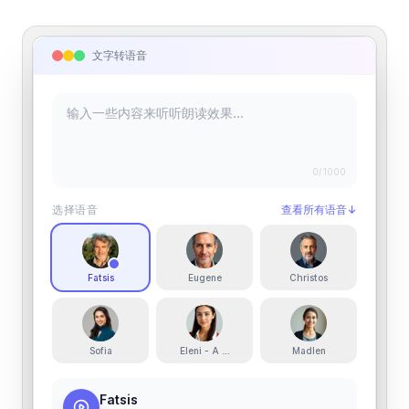
文字转语音
0
/1000
选择语音
查看所有语音
↓
Fatsis
Eugene
Christos
Sofia
Eleni - A calm female youthful voice
Madlen
Fatsis