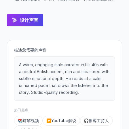
设计声音
描述您需要的声音
A warm, engaging male narrator in his 40s with
a neutral British accent, rich and measured with
subtle emotional depth. He reads at a calm,
unhurried pace that draws the listener into the
story. Studio-quality recording.
热门起点
📚
讲解视频
▶️
YouTube解说
🎧
播客主持人