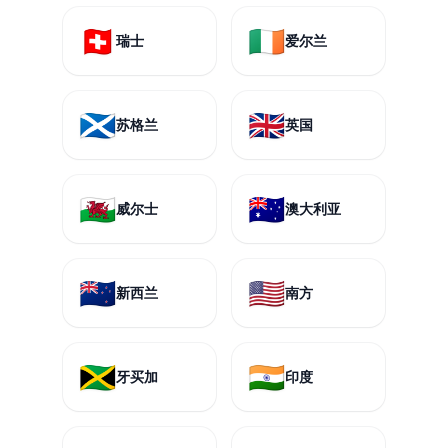
🇨🇭
🇮🇪
瑞士
爱尔兰
🏴󠁧󠁢󠁳󠁣󠁴󠁿
🇬🇧
苏格兰
英国
🏴󠁧󠁢󠁷󠁬󠁳󠁿
🇦🇺
威尔士
澳大利亚
🇳🇿
🇺🇸
新西兰
南方
🇯🇲
🇮🇳
牙买加
印度