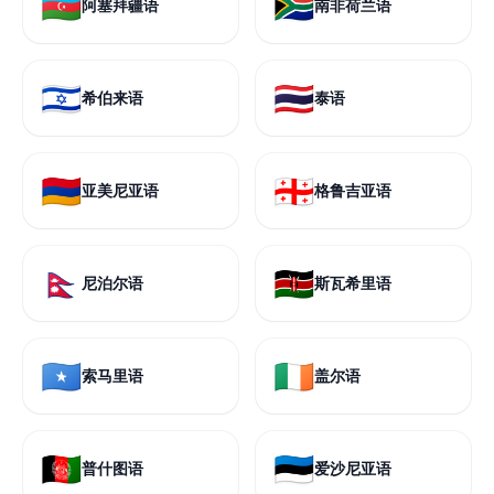
🇦🇿
🇿🇦
阿塞拜疆语
南非荷兰语
🇮🇱
🇹🇭
希伯来语
泰语
🇦🇲
🇬🇪
亚美尼亚语
格鲁吉亚语
🇳🇵
🇰🇪
尼泊尔语
斯瓦希里语
🇸🇴
🇮🇪
索马里语
盖尔语
🇦🇫
🇪🇪
普什图语
爱沙尼亚语