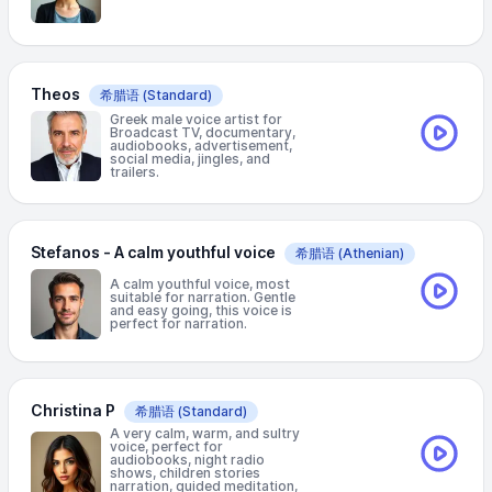
Theos
希腊语
(Standard)
Greek male voice artist for
Broadcast TV, documentary,
audiobooks, advertisement,
social media, jingles, and
trailers.
Stefanos - A calm youthful voice
希腊语
(Athenian)
A calm youthful voice, most
suitable for narration. Gentle
and easy going, this voice is
perfect for narration.
Christina P
希腊语
(Standard)
A very calm, warm, and sultry
voice, perfect for
audiobooks, night radio
shows, children stories
narration, guided meditation,