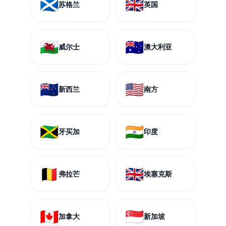
🏴󠁧󠁢󠁳󠁣󠁴󠁿
🇬🇧
苏格兰
英国
🏴󠁧󠁢󠁷󠁬󠁳󠁿
🇦🇺
威尔士
澳大利亚
🇳🇿
🇺🇸
新西兰
南方
🇯🇲
🇮🇳
牙买加
印度
🇧🇪
🇬🇧
弗拉芒
埃塞克斯
🇨🇦
🇸🇬
加拿大
新加坡