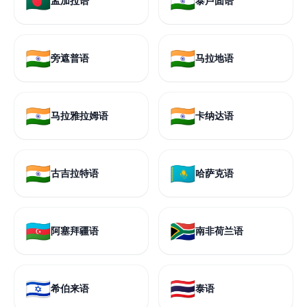
🇧🇩
🇮🇳
孟加拉语
泰卢固语
🇮🇳
🇮🇳
旁遮普语
马拉地语
🇮🇳
🇮🇳
马拉雅拉姆语
卡纳达语
🇮🇳
🇰🇿
古吉拉特语
哈萨克语
🇦🇿
🇿🇦
阿塞拜疆语
南非荷兰语
🇮🇱
🇹🇭
希伯来语
泰语