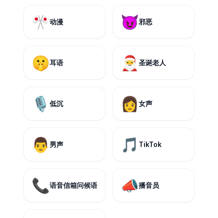
🎌
😈
动漫
邪恶
🤫
🎅
耳语
圣诞老人
🎙️
👩
低沉
女声
👨
🎵
男声
TikTok
📞
📣
语音信箱问候语
播音员