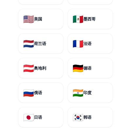
🇺🇸
🇲🇽
美国
墨西哥
🇳🇱
🇫🇷
荷兰语
法语
🇦🇹
🇩🇪
奥地利
德语
🇷🇺
🇮🇳
俄语
印度
🇯🇵
🇰🇷
日语
韩语