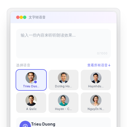
文字转语音
0
/1000
选择语音
查看所有语音
↓
Trieu Duong
Dương Hoàng
Huynhduong
A Quốc
Huyen - Confident Narrator
Nguyễn Ngân - Warm Mid-Bri
Trieu Duong