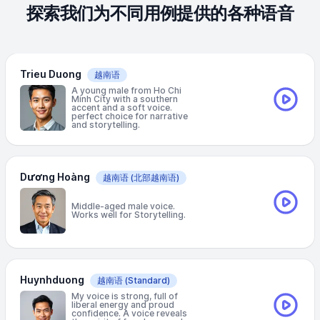
探索我们为不同用例提供的各种语音
Trieu Duong
越南语
A young male from Ho Chi
Minh City with a southern
accent and a soft voice.
perfect choice for narrative
and storytelling.
Dương Hoàng
越南语
(北部越南语)
Middle-aged male voice.
Works well for Storytelling.
Huynhduong
越南语
(Standard)
My voice is strong, full of
liberal energy and proud
confidence. A voice reveals