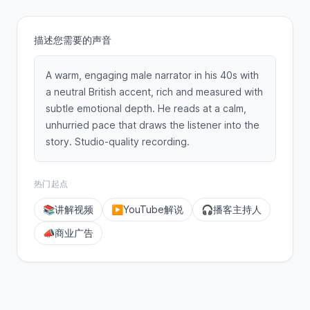
描述您需要的声音
A warm, engaging male narrator in his 40s with
a neutral British accent, rich and measured with
subtle emotional depth. He reads at a calm,
unhurried pace that draws the listener into the
story. Studio-quality recording.
热门起点
📚
讲解视频
▶️
YouTube解说
🎧
播客主持人
📣
商业广告