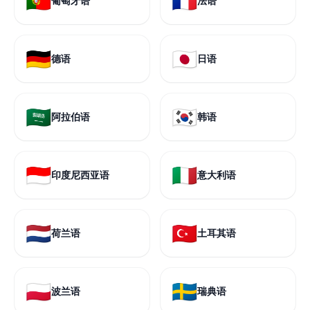
🇵🇹
🇫🇷
葡萄牙语
法语
🇩🇪
🇯🇵
德语
日语
🇸🇦
🇰🇷
阿拉伯语
韩语
🇮🇩
🇮🇹
印度尼西亚语
意大利语
🇳🇱
🇹🇷
荷兰语
土耳其语
🇵🇱
🇸🇪
波兰语
瑞典语