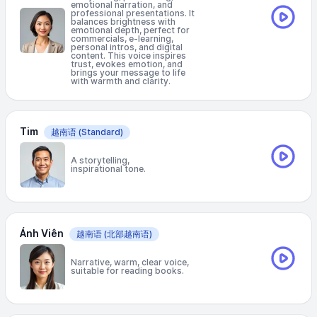
emotional narration, and
professional presentations. It
balances brightness with
emotional depth, perfect for
commercials, e-learning,
personal intros, and digital
content. This voice inspires
trust, evokes emotion, and
brings your message to life
with warmth and clarity.
Tim
越南语
(Standard)
A storytelling,
inspirational tone.
Ánh Viên
越南语
(北部越南语)
Narrative, warm, clear voice,
suitable for reading books.