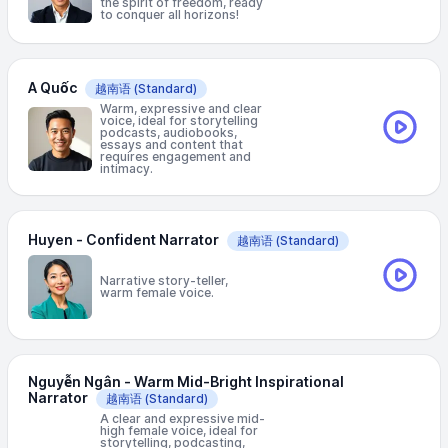
the spirit of freedom, ready
to conquer all horizons!
A Quốc
越南语
(Standard)
Warm, expressive and clear
voice, ideal for storytelling
podcasts, audiobooks,
essays and content that
requires engagement and
intimacy.
Huyen - Confident Narrator
越南语
(Standard)
Narrative story-teller,
warm female voice.
Nguyễn Ngân - Warm Mid-Bright Inspirational
Narrator
越南语
(Standard)
A clear and expressive mid-
high female voice, ideal for
storytelling, podcasting,