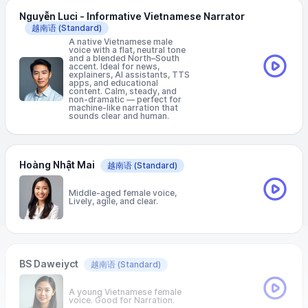
Nguyễn Luci - Informative Vietnamese Narrator
越南语
(Standard)
A native Vietnamese male
voice with a flat, neutral tone
and a blended North–South
accent. Ideal for news,
explainers, AI assistants, TTS
apps, and educational
content. Calm, steady, and
non-dramatic — perfect for
machine-like narration that
sounds clear and human.
Hoàng Nhật Mai
越南语
(Standard)
Middle-aged female voice,
Lively, agile, and clear.
BS Daweiyct
越南语
(Standard)
A young Vietnamese female
voice. Good for Narration.