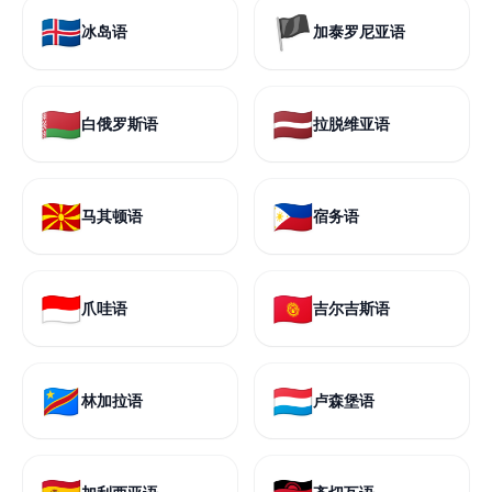
🇮🇸
🏴
冰岛语
加泰罗尼亚语
🇧🇾
🇱🇻
白俄罗斯语
拉脱维亚语
🇲🇰
🇵🇭
马其顿语
宿务语
🇮🇩
🇰🇬
爪哇语
吉尔吉斯语
🇨🇩
🇱🇺
林加拉语
卢森堡语