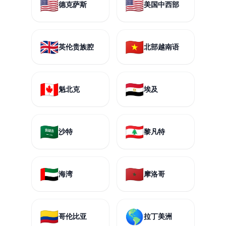
🇺🇸
🇺🇸
德克萨斯
美国中西部
🇬🇧
🇻🇳
英伦贵族腔
北部越南语
🇨🇦
🇪🇬
魁北克
埃及
🇸🇦
🇱🇧
沙特
黎凡特
🇦🇪
🇲🇦
海湾
摩洛哥
🇨🇴
🌎
哥伦比亚
拉丁美洲