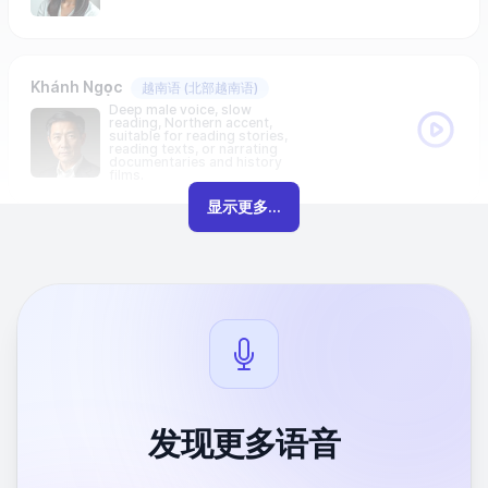
Khánh Ngọc
越南语
(北部越南语)
Deep male voice, slow
reading, Northern accent,
suitable for reading stories,
reading texts, or narrating
documentaries and history
films.
显示更多...
发现更多语音