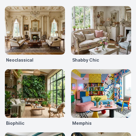
Neoclassical
Shabby Chic
Biophilic
Memphis