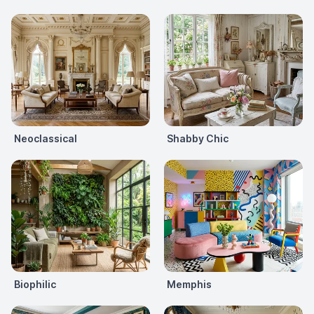
Neoclassical
Shabby Chic
Biophilic
Memphis