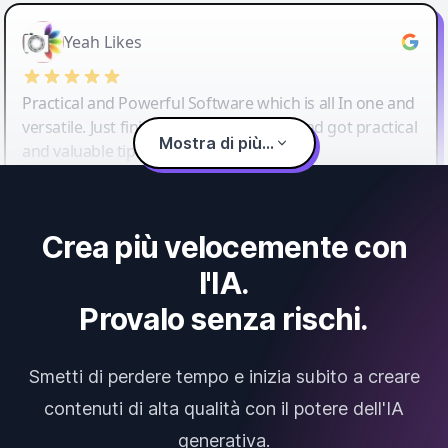
Yeah Likes
Practical and Powerful Software which is all In one and
versatile. Just finished their workshop and got practical
Mostra di più...
and valuable tips and tricks.
Crea più velocemente con
l'IA.
Provalo senza rischi.
Smetti di perdere tempo e inizia subito a creare
contenuti di alta qualità con il potere dell'IA
generativa.