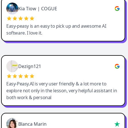
Great service, Best AI tool
Kia Tiow | COGUE
Easy-peasy is an easy to pick up and awesome AI
software. I love it.
Easy-Peasy AI
Dezign121
Easy-Peasy.AI is very user friendly & a lot more to
explore not only in the lesson, very helpful assistant in
both work & personal
Blanca Marin