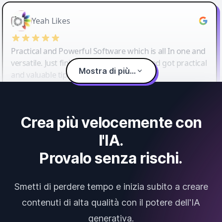
Yeah Likes
Practical and Powerful Software which is all In one and
versatile. Just finished their workshop and got practical
Mostra di più...
and valuable tips and tricks.
Crea più velocemente con
l'IA.
Provalo senza rischi.
Smetti di perdere tempo e inizia subito a creare
contenuti di alta qualità con il potere dell'IA
generativa.