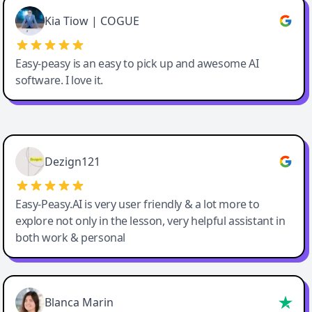
Great service, Best AI tool
Kia Tiow | COGUE
Easy-peasy is an easy to pick up and awesome AI
software. I love it.
Easy-Peasy AI
Dezign121
Easy-Peasy.AI is very user friendly & a lot more to
explore not only in the lesson, very helpful assistant in
both work & personal
Blanca Marin