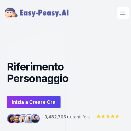
Ope
Riferimento
Personaggio
Inizia a Creare Ora
3,482,705+
utenti felici