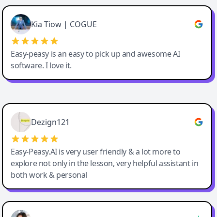
Cody Crabb
Great service, Best AI tool
Kia Tiow | COGUE
Easy-peasy is an easy to pick up and awesome AI
software. I love it.
Easy-Peasy AI
Dezign121
Easy-Peasy.AI is very user friendly & a lot more to
explore not only in the lesson, very helpful assistant in
both work & personal