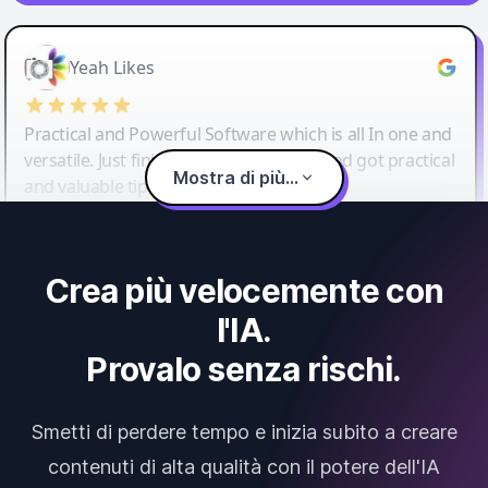
Yeah Likes
Practical and Powerful Software which is all In one and
versatile. Just finished their workshop and got practical
Mostra di più...
and valuable tips and tricks.
Crea più velocemente con
l'IA.
Provalo senza rischi.
Smetti di perdere tempo e inizia subito a creare
contenuti di alta qualità con il potere dell'IA