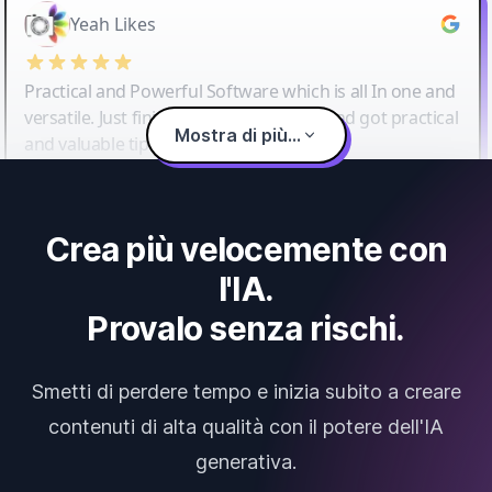
Yeah Likes
Practical and Powerful Software which is all In one and
versatile. Just finished their workshop and got practical
Mostra di più...
and valuable tips and tricks.
Crea più velocemente con
l'IA.
Provalo senza rischi.
Smetti di perdere tempo e inizia subito a creare
contenuti di alta qualità con il potere dell'IA
generativa.