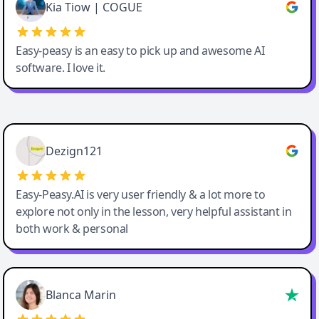
Great service, Best AI tool
Kia Tiow | COGUE
Easy-peasy is an easy to pick up and awesome AI
software. I love it.
Easy-Peasy AI
Dezign121
Easy-Peasy.AI is very user friendly & a lot more to
explore not only in the lesson, very helpful assistant in
both work & personal
Blanca Marin