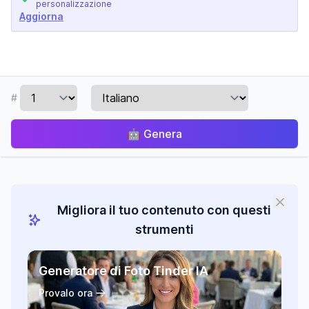
personalizzazione
Aggiorna
#
🤖
Genera
Migliora il tuo contenuto con questi
strumenti
Generatore di Foto Tinder IA
Provalo ora