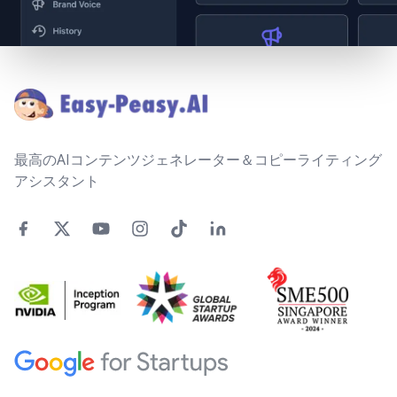
Footer
最高のAIコンテンツジェネレーター＆コピーライティング
アシスタント