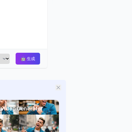
🤖
生成
 Video Generator
す