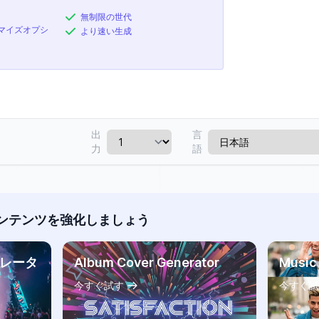
無制限の世代
マイズオプシ
より速い生成
出
言
力
語
ンテンツを強化しましょう
ネレータ
Album Cover Generator
Music
今すぐ試す
今すぐ試