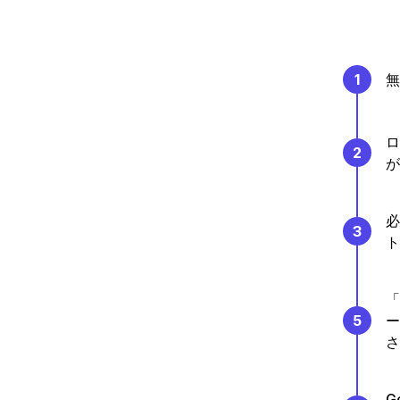
1
無
ロ
2
が
必
3
ト
「
5
ー
さ
G