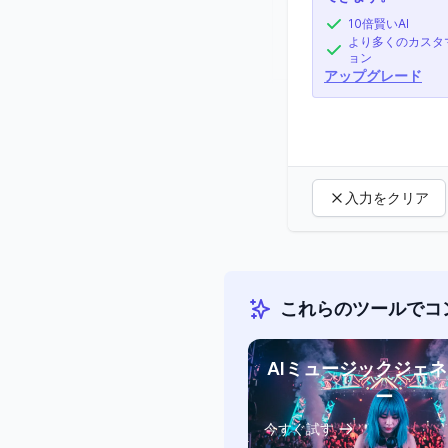
10倍賢いAI
より多くのカスタ
ョン
アップグレード
入力をクリア
これらのツールでコ
AIミュージックジェ
ー
今すぐ試す