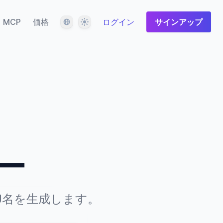
言語
テーマ
MCP
価格
ログイン
サインアップ
ー
J名を生成します。