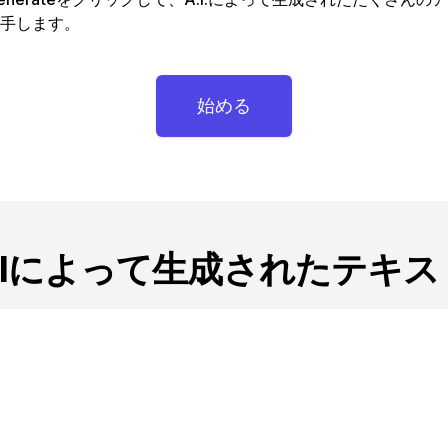
手します。
始める
AIによって生成されたテキス