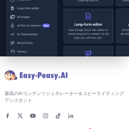
Footer
最高のAIコンテンツジェネレーター＆コピーライティング
アシスタント