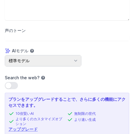
声のトーン
AIモデル
AIモデル
標準モデル
Search the web
?
設定を使用
プランをアップグレードすることで、さらに多くの機能にアク
セスできます。
10倍賢いAI
無制限の世代
より多くのカスタマイズオプ
より速い生成
ション
アップグレード