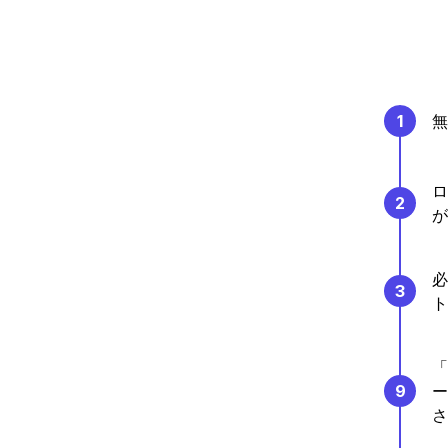
1
無
ロ
2
が
必
3
ト
「
9
ー
さ