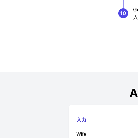
G
10
入
入力
Wife