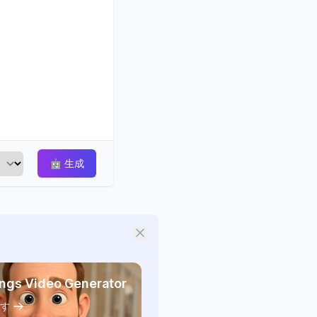
🤖
生成
ings Video Generator
す