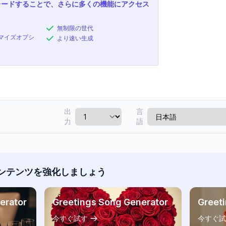
レードすることで、さらに多くの機能にアクセス
無制限の世代
マイズオプシ
より速い生成
出
言
力
語
ンテンツを強化しましょう
erator
Greetings Song Generator
Greet
今すぐ試す
今すぐ試