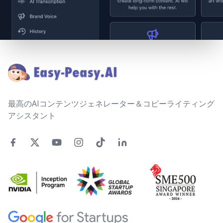
Footer
最高のAIコンテンツジェネレーター＆コピーライティング
アシスタント