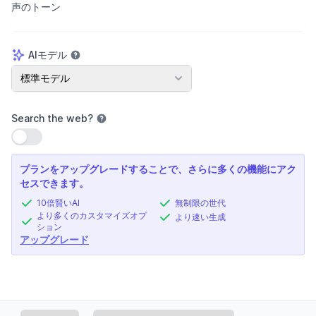
声のトーン
AIモデル
AIモデル
標準モデル
Search the web
?
設定を使用
プランをアップグレードすることで、さらに多くの機能にアク
セスできます。
10倍賢いAI
無制限の世代
より多くのカスタマイズオプ
より速い生成
ション
アップグレード