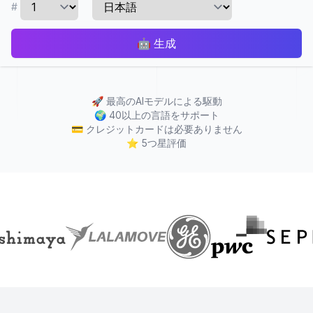
#
🤖
生成
🚀
最高のAIモデルによる駆動
🌍
40以上の言語をサポート
💳
クレジットカードは必要ありません
⭐
5つ星評価