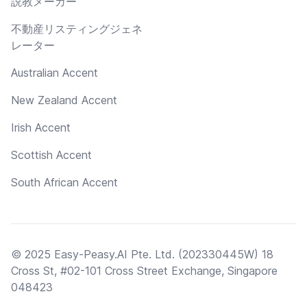
説教メーカー
不動産リスティングジェネ
レーター
Australian Accent
New Zealand Accent
Irish Accent
Scottish Accent
South African Accent
© 2025 Easy-Peasy.AI Pte. Ltd. (202330445W) 18
Cross St, #02-101 Cross Street Exchange, Singapore
048423