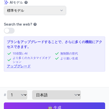
AIモデル
AIモデル
標準モデル
Search the web
?
設定を使用
プランをアップグレードすることで、さらに多くの機能にアク
セスできます。
10倍賢いAI
無制限の世代
より多くのカスタマイズオプ
より速い生成
ション
アップグレード
#
🤖
生成