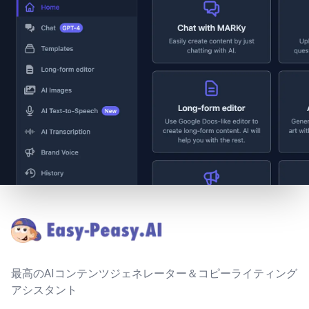
Footer
最高のAIコンテンツジェネレーター＆コピーライティング
アシスタント