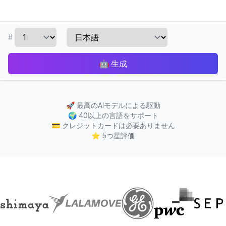
#
🤖
生成
🚀
最高のAIモデルによる駆動
🌍
40以上の言語をサポート
💳
クレジットカードは必要ありません
⭐
5つ星評価