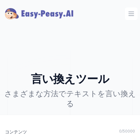
Ope
言い換えツール
さまざまな方法でテキストを言い換え
る
0
/
50000
コンテンツ