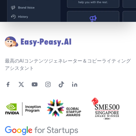
Footer
最高のAIコンテンツジェネレーター＆コピーライティング
アシスタント