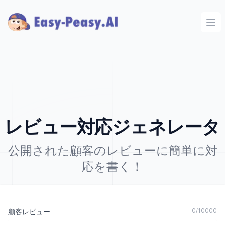
Ope
レビュー対応ジェネレータ
公開された顧客のレビューに簡単に対
応を書く！
0
/
10000
顧客レビュー