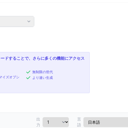
レードすることで、さらに多くの機能にアクセス
無制限の世代
マイズオプシ
より速い生成
出
言
力
語