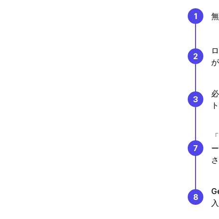
1
無
ロ
2
が
必
3
ト
「
7
ー
さ
G
8
入