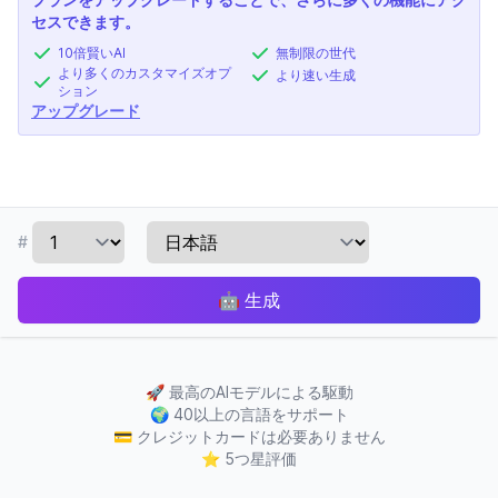
セスできます。
10倍賢いAI
無制限の世代
より多くのカスタマイズオプ
より速い生成
ション
アップグレード
#
🤖
生成
🚀
最高のAIモデルによる駆動
🌍
40以上の言語をサポート
💳
クレジットカードは必要ありません
⭐
5つ星評価